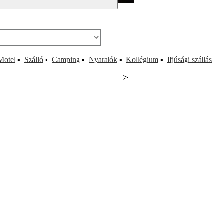
Motel
▪
Szálló
▪
Camping
▪
Nyaralók
▪
Kollégium
▪
Ifjúsági szállás
>