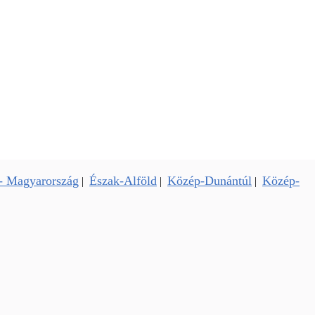
- Magyarország
Észak-Alföld
Közép-Dunántúl
Közép-
|
|
|