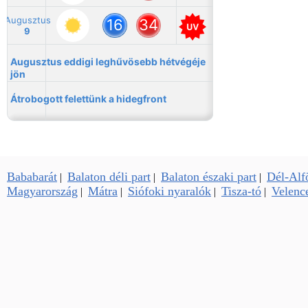
Bababarát
Balaton déli part
Balaton északi part
Dél-Alf
|
|
|
Magyarország
Mátra
Siófoki nyaralók
Tisza-tó
Velence
|
|
|
|