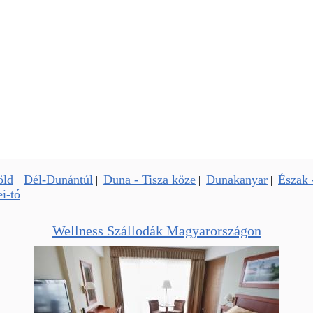
öld
Dél-Dunántúl
Duna - Tisza köze
Dunakanyar
Észak 
|
|
|
|
i-tó
Wellness Szállodák Magyarországon