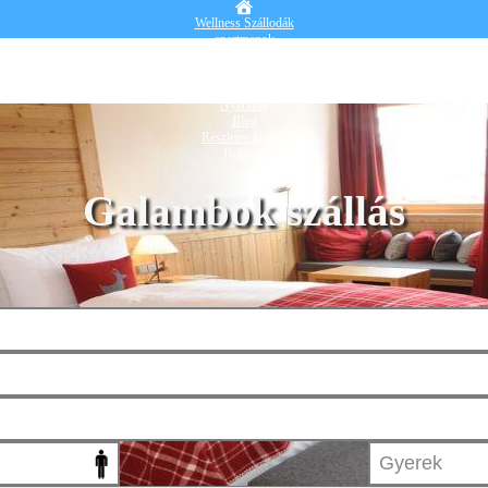
Wellness Szállodák
apartmanok
Vendégházak
Hotelek
Falusi turizmus
Nyaralók
Blog
Részletes kereső
Belépek
Galambok szállás