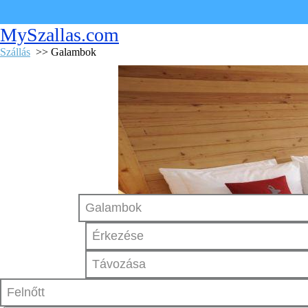
MySzallas.com
Szállás
>> Galambok