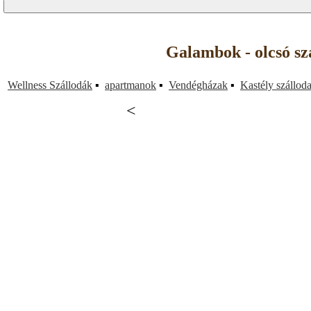
Galambok - olcsó sz
Wellness Szállodák
▪
apartmanok
▪
Vendégházak
▪
Kastély szállod
<