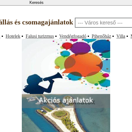
állás és csomagajánlatok
a
▪
Hotelek
▪
Falusi turizmus
▪
Vendégfogadó
▪
Pihenőház
▪
Villa
▪