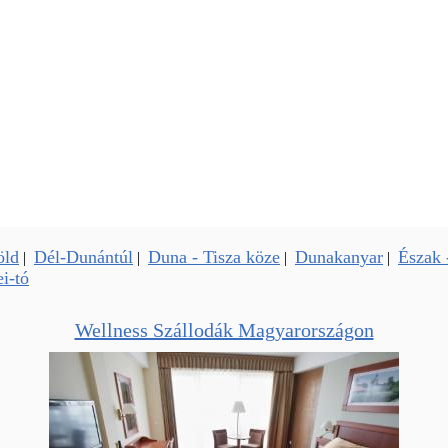
öld
Dél-Dunántúl
Duna - Tisza köze
Dunakanyar
Észak 
|
|
|
|
i-tó
Wellness Szállodák Magyarországon