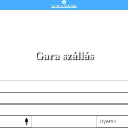
Wellness Szállodák
apartmanok
Vendégházak
Hotelek
Falusi turizmus
Nyaralók
Blog
Részletes kereső
Belépek
Gara szállás