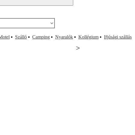
Motel
▪
Szálló
▪
Camping
▪
Nyaralók
▪
Kollégium
▪
Ifjúsági szállás
>