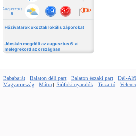
Bababarát
Balaton déli part
Balaton északi part
Dél-Alf
|
|
|
Magyarország
Mátra
Siófoki nyaralók
Tisza-tó
Velence
|
|
|
|