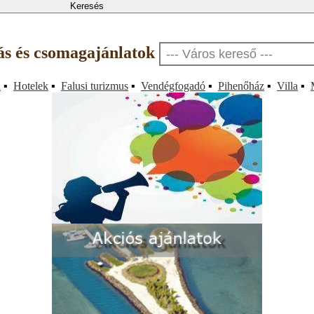
lás és csomagajánlatok
a
▪
Hotelek
▪
Falusi turizmus
▪
Vendégfogadó
▪
Pihenőház
▪
Villa
▪