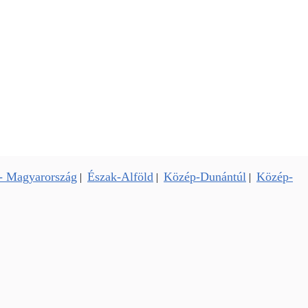
- Magyarország
Észak-Alföld
Közép-Dunántúl
Közép-
|
|
|