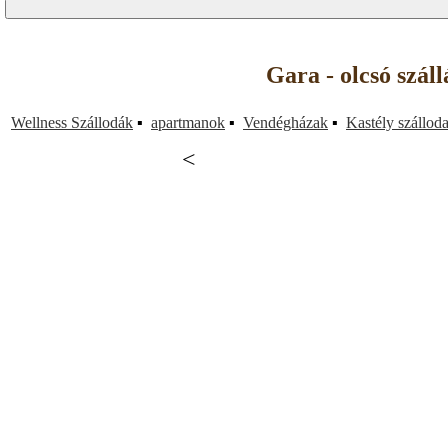
Gara - olcsó szál
Wellness Szállodák
▪
apartmanok
▪
Vendégházak
▪
Kastély szállod
<