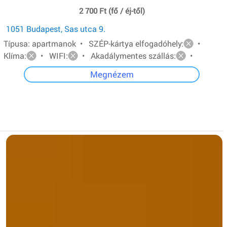
2 700 Ft (fő / éj-től)
1051 Budapest, Sas utca 9.
Típusa: apartmanok • SZÉP-kártya elfogadóhely:
•
Klíma:
• WIFI:
• Akadálymentes szállás:
•
Megnézem