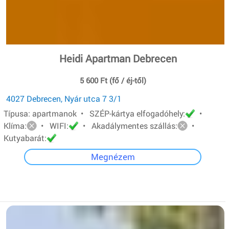
Heidi Apartman Debrecen
5 600 Ft (fő / éj-től)
4027 Debrecen, Nyár utca 7 3/1
Típusa: apartmanok • SZÉP-kártya elfogadóhely:
•
Klíma:
• WIFI:
• Akadálymentes szállás:
•
Kutyabarát:
Megnézem