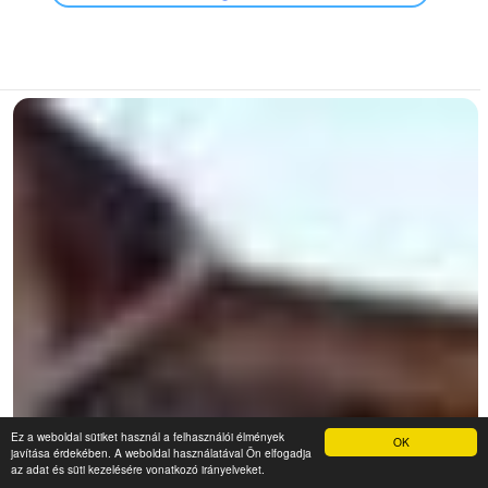
Ez a weboldal sütiket használ a felhasználói élmények
OK
javítása érdekében. A weboldal használatával Ön elfogadja
az adat és süti kezelésére vonatkozó irányelveket.