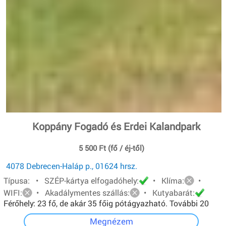
Koppány Fogadó és Erdei Kalandpark
5 500 Ft (fő / éj-től)
4078 Debrecen-Haláp p., 01624 hrsz.
Típusa: • SZÉP-kártya elfogadóhely:
• Klíma:
•
WIFI:
• Akadálymentes szállás:
• Kutyabarát:
Férőhely: 23 fő, de akár 35 főig pótágyazható. További 20
főt pedig sátorban tudunk elhelyezni.
Megnézem