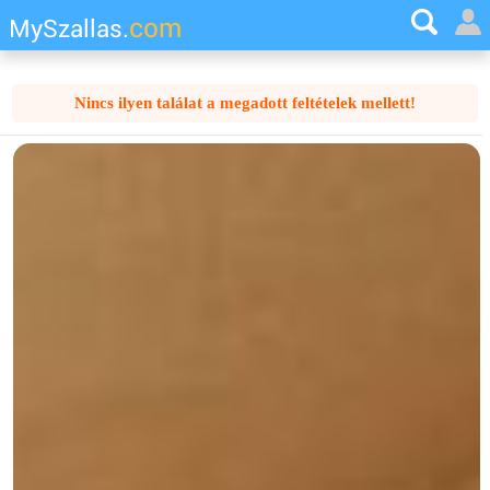
com
MySzallas.
Nincs ilyen találat a megadott feltételek mellett!