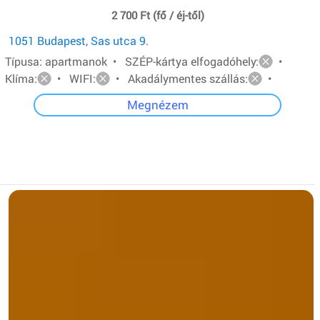
2 700 Ft (fő / éj-től)
1051 Budapest, Sas utca 9.
Típusa: apartmanok • SZÉP-kártya elfogadóhely:
•
Klíma:
• WIFI:
• Akadálymentes szállás:
•
Megnézem