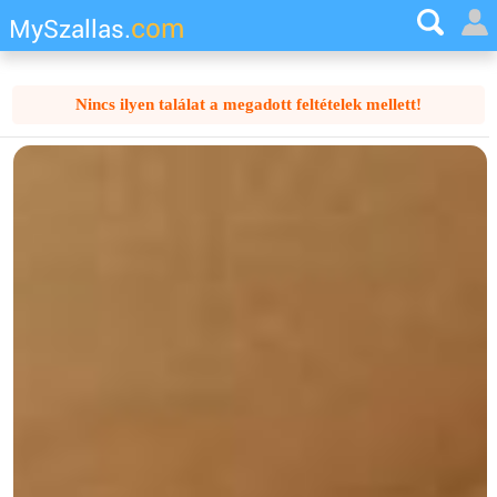
com
MySzallas.
Nincs ilyen találat a megadott feltételek mellett!