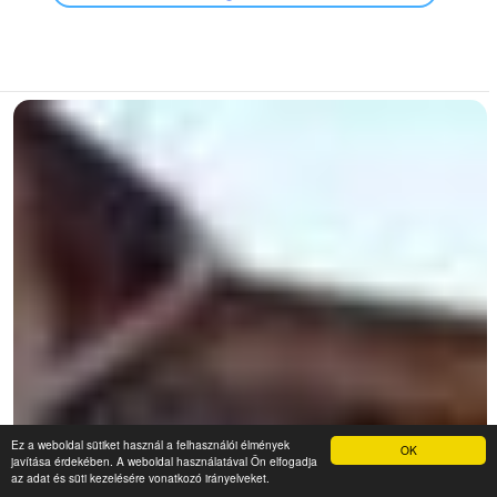
Ez a weboldal sütiket használ a felhasználói élmények
OK
javítása érdekében. A weboldal használatával Ön elfogadja
az adat és süti kezelésére vonatkozó irányelveket.