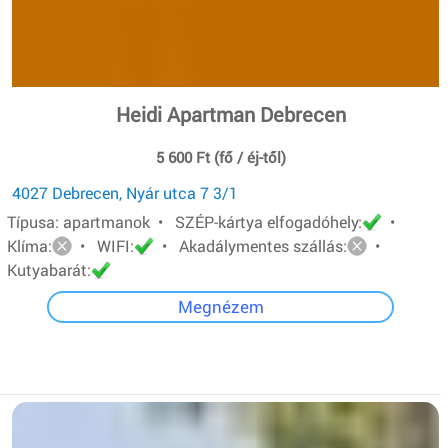
Heidi Apartman Debrecen
5 600 Ft (fő / éj-től)
4027 Debrecen, Nyár utca 7 3/1
Típusa: apartmanok • SZÉP-kártya elfogadóhely:
•
Klíma:
• WIFI:
• Akadálymentes szállás:
•
Kutyabarát:
Megnézem