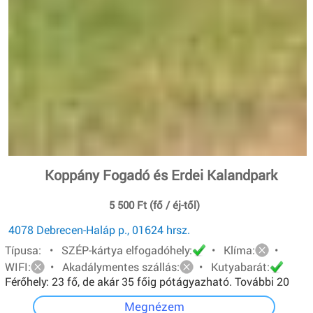
Koppány Fogadó és Erdei Kalandpark
5 500 Ft (fő / éj-től)
4078 Debrecen-Haláp p., 01624 hrsz.
Típusa: • SZÉP-kártya elfogadóhely:
• Klíma:
•
WIFI:
• Akadálymentes szállás:
• Kutyabarát:
Férőhely: 23 fő, de akár 35 főig pótágyazható. További 20
főt pedig sátorban tudunk elhelyezni.
Megnézem