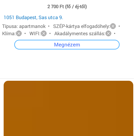
2 700 Ft (fő / éj-től)
1051 Budapest, Sas utca 9.
Típusa: apartmanok • SZÉP-kártya elfogadóhely:
•
Klíma:
• WIFI:
• Akadálymentes szállás:
•
Megnézem