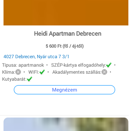
Heidi Apartman Debrecen
5 600 Ft (fő / éj-től)
4027 Debrecen, Nyár utca 7 3/1
Típusa: apartmanok • SZÉP-kártya elfogadóhely:
•
Klíma:
• WIFI:
• Akadálymentes szállás:
•
Kutyabarát:
Megnézem