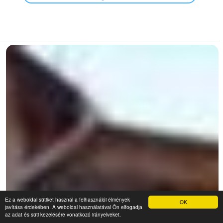
Ez a weboldal sütiket használ a felhasználói élmények
OK
javítása érdekében. A weboldal használatával Ön elfogadja
az adat és süti kezelésére vonatkozó irányelveket.