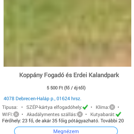
Koppány Fogadó és Erdei Kalandpark
5 500 Ft (fő / éj-től)
4078 Debrecen-Haláp p., 01624 hrsz.
Típusa: • SZÉP-kártya elfogadóhely:
• Klíma:
•
WIFI:
• Akadálymentes szállás:
• Kutyabarát:
Férőhely: 23 fő, de akár 35 főig pótágyazható. További 20
főt pedig sátorban tudunk elhelyezni.
Megnézem