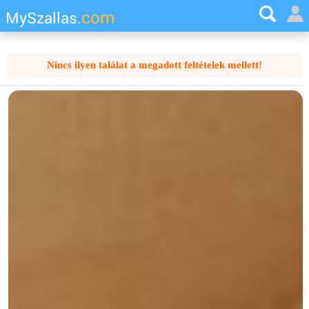
com
MySzallas.
Nincs ilyen találat a megadott feltételek mellett!