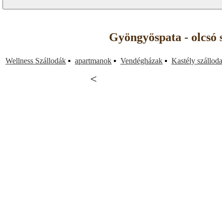
Gyöngyöspata - olcsó 
Wellness Szállodák
▪
apartmanok
▪
Vendégházak
▪
Kastély szállod
<