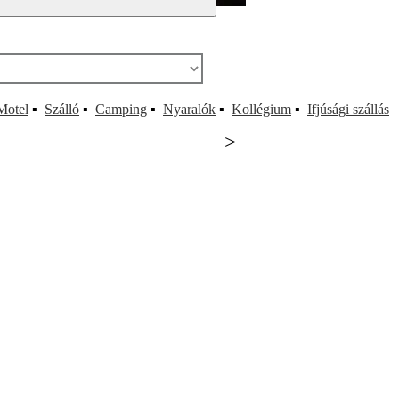
Motel
▪
Szálló
▪
Camping
▪
Nyaralók
▪
Kollégium
▪
Ifjúsági szállás
>