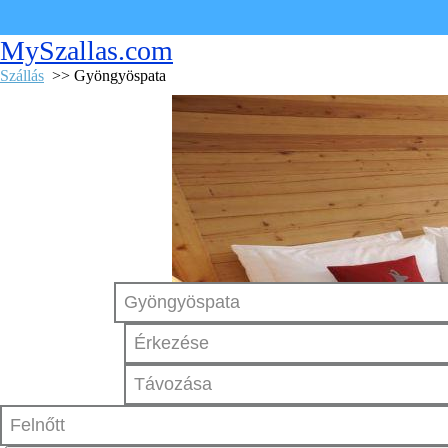
MySzallas.com
Szállás
>> Gyöngyöspata