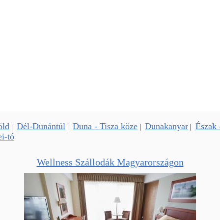
öld
Dél-Dunántúl
Duna - Tisza köze
Dunakanyar
Észak 
|
|
|
|
i-tó
Wellness Szállodák Magyarországon