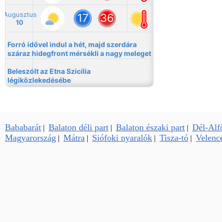
Bababarát
Balaton déli part
Balaton északi part
Dél-Alf
|
|
|
Magyarország
Mátra
Siófoki nyaralók
Tisza-tó
Velence
|
|
|
|