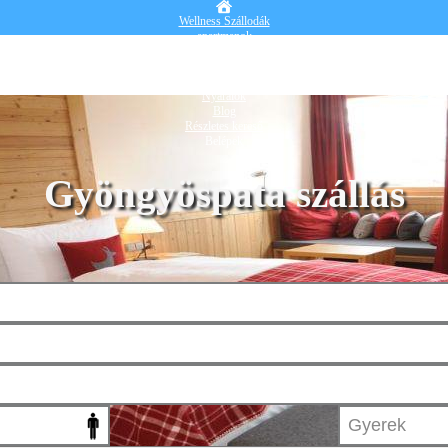
Wellness Szállodák
apartmanok
Vendégházak
Hotelek
Falusi turizmus
Nyaralók
Blog
Részletes kereső
Belépek
Gyöngyöspata szállás