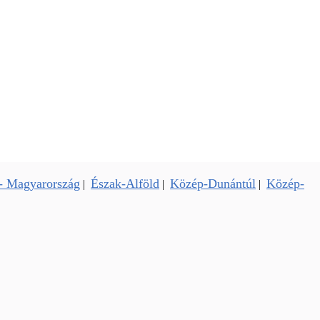
- Magyarország
Észak-Alföld
Közép-Dunántúl
Közép-
|
|
|