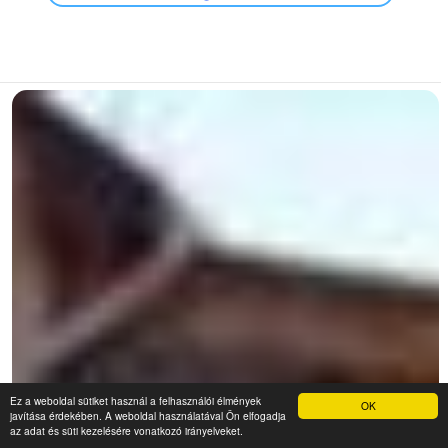
Ez a weboldal sütiket használ a felhasználói élmények
OK
javítása érdekében. A weboldal használatával Ön elfogadja
az adat és süti kezelésére vonatkozó irányelveket.