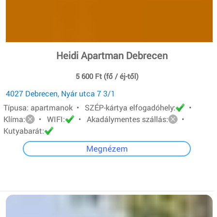
Heidi Apartman Debrecen
5 600 Ft (fő / éj-től)
4027 Debrecen, Nyár utca 7 3/1
Típusa: apartmanok • SZÉP-kártya elfogadóhely:
•
Klíma:
• WIFI:
• Akadálymentes szállás:
•
Kutyabarát:
Megnézem