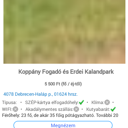
Koppány Fogadó és Erdei Kalandpark
5 500 Ft (fő / éj-től)
4078 Debrecen-Haláp p., 01624 hrsz.
Típusa: • SZÉP-kártya elfogadóhely:
• Klíma:
•
WIFI:
• Akadálymentes szállás:
• Kutyabarát:
Férőhely: 23 fő, de akár 35 főig pótágyazható. További 20
főt pedig sátorban tudunk elhelyezni.
Megnézem