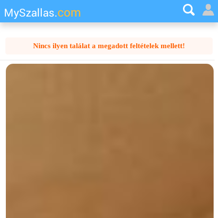
com
MySzallas.
Nincs ilyen találat a megadott feltételek mellett!