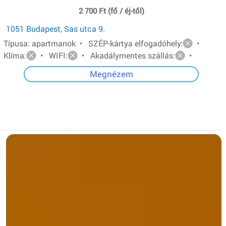
2 700 Ft (fő / éj-től)
1051 Budapest, Sas utca 9.
Típusa: apartmanok • SZÉP-kártya elfogadóhely:
•
Klíma:
• WIFI:
• Akadálymentes szállás:
•
Megnézem