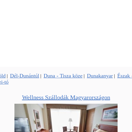
öld
Dél-Dunántúl
Duna - Tisza köze
Dunakanyar
Észak 
|
|
|
|
i-tó
Wellness Szállodák Magyarországon