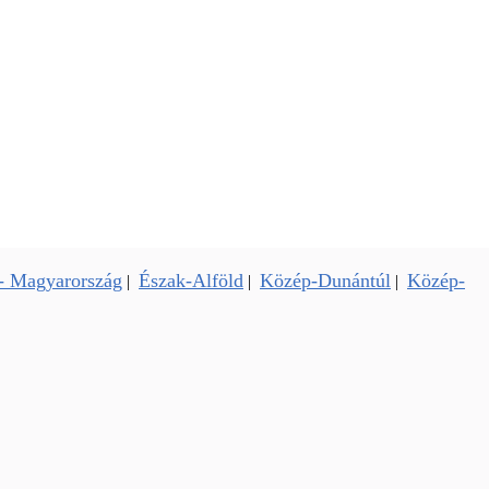
- Magyarország
Észak-Alföld
Közép-Dunántúl
Közép-
|
|
|