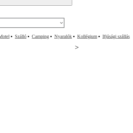
Motel
▪
Szálló
▪
Camping
▪
Nyaralók
▪
Kollégium
▪
Ifjúsági szállás
>