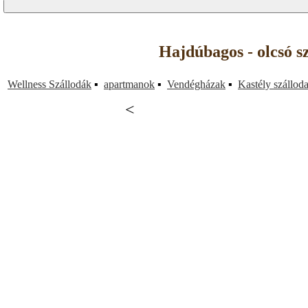
Hajdúbagos - olcsó s
Wellness Szállodák
▪
apartmanok
▪
Vendégházak
▪
Kastély szállod
<