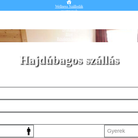
Wellness Szállodák
apartmanok
Vendégházak
Hotelek
Falusi turizmus
Nyaralók
Blog
Részletes kereső
Belépek
Hajdúbagos szállás