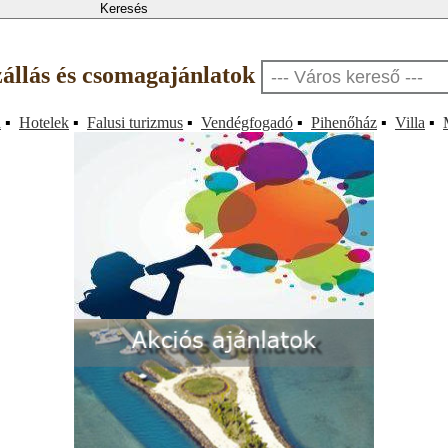
zállás és csomagajánlatok
a
▪
Hotelek
▪
Falusi turizmus
▪
Vendégfogadó
▪
Pihenőház
▪
Villa
▪