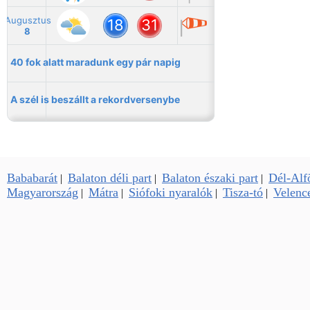
Bababarát
Balaton déli part
Balaton északi part
Dél-Alf
|
|
|
Magyarország
Mátra
Siófoki nyaralók
Tisza-tó
Velence
|
|
|
|