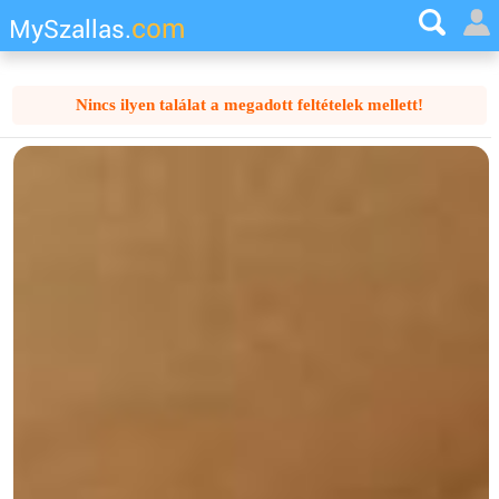
com
MySzallas.
Nincs ilyen találat a megadott feltételek mellett!