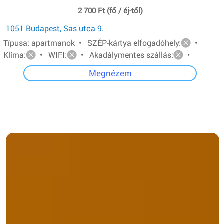
2 700 Ft (fő / éj-től)
1051 Budapest, Sas utca 9.
Típusa: apartmanok • SZÉP-kártya elfogadóhely:
•
Klíma:
• WIFI:
• Akadálymentes szállás:
•
Megnézem