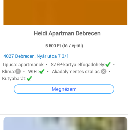
Heidi Apartman Debrecen
5 600 Ft (fő / éj-től)
4027 Debrecen, Nyár utca 7 3/1
Típusa: apartmanok • SZÉP-kártya elfogadóhely:
•
Klíma:
• WIFI:
• Akadálymentes szállás:
•
Kutyabarát:
Megnézem