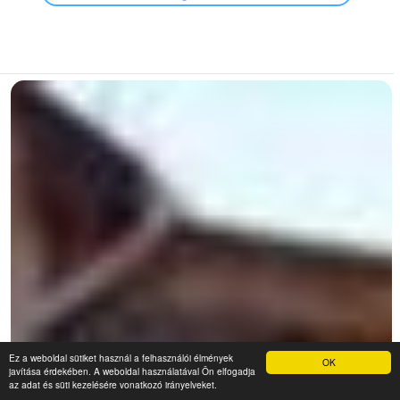
Ez a weboldal sütiket használ a felhasználói élmények
OK
javítása érdekében. A weboldal használatával Ön elfogadja
az adat és süti kezelésére vonatkozó irányelveket.