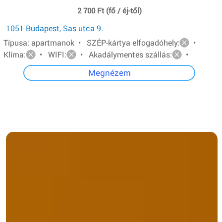
2 700 Ft (fő / éj-től)
1051 Budapest, Sas utca 9.
Típusa: apartmanok • SZÉP-kártya elfogadóhely:
•
Klíma:
• WIFI:
• Akadálymentes szállás:
•
Megnézem