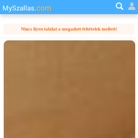
com
MySzallas.
Nincs ilyen találat a megadott feltételek mellett!