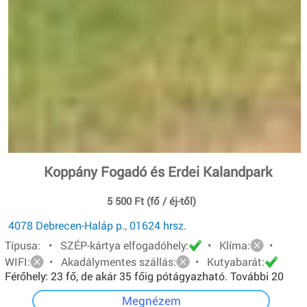
Koppány Fogadó és Erdei Kalandpark
5 500 Ft (fő / éj-től)
4078 Debrecen-Haláp p., 01624 hrsz.
Típusa: • SZÉP-kártya elfogadóhely:
• Klíma:
•
WIFI:
• Akadálymentes szállás:
• Kutyabarát:
Férőhely: 23 fő, de akár 35 főig pótágyazható. További 20
főt pedig sátorban tudunk elhelyezni.
Megnézem