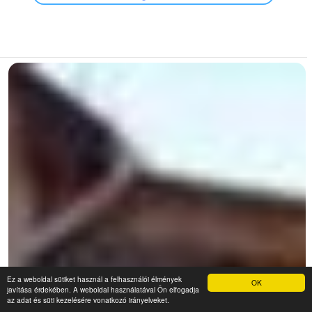
Ez a weboldal sütiket használ a felhasználói élmények
OK
javítása érdekében. A weboldal használatával Ön elfogadja
az adat és süti kezelésére vonatkozó irányelveket.