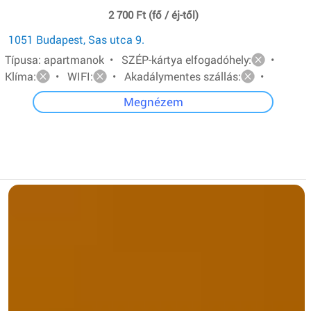
2 700 Ft (fő / éj-től)
1051 Budapest, Sas utca 9.
Típusa: apartmanok • SZÉP-kártya elfogadóhely:
•
Klíma:
• WIFI:
• Akadálymentes szállás:
•
Megnézem