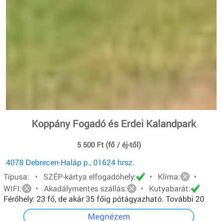
Koppány Fogadó és Erdei Kalandpark
5 500 Ft (fő / éj-től)
4078 Debrecen-Haláp p., 01624 hrsz.
Típusa: • SZÉP-kártya elfogadóhely:
• Klíma:
•
WIFI:
• Akadálymentes szállás:
• Kutyabarát:
Férőhely: 23 fő, de akár 35 főig pótágyazható. További 20
főt pedig sátorban tudunk elhelyezni.
Megnézem