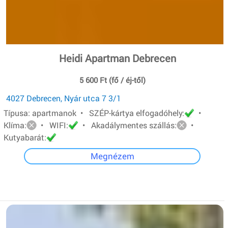
Heidi Apartman Debrecen
5 600 Ft (fő / éj-től)
4027 Debrecen, Nyár utca 7 3/1
Típusa: apartmanok • SZÉP-kártya elfogadóhely:
•
Klíma:
• WIFI:
• Akadálymentes szállás:
•
Kutyabarát:
Megnézem