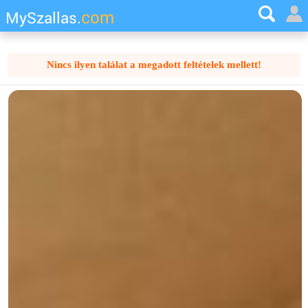
com
MySzallas.
Nincs ilyen találat a megadott feltételek mellett!