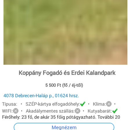
Koppány Fogadó és Erdei Kalandpark
5 500 Ft (fő / éj-től)
4078 Debrecen-Haláp p., 01624 hrsz.
Típusa: • SZÉP-kártya elfogadóhely:
• Klíma:
•
WIFI:
• Akadálymentes szállás:
• Kutyabarát:
Férőhely: 23 fő, de akár 35 főig pótágyazható. További 20
főt pedig sátorban tudunk elhelyezni.
Megnézem