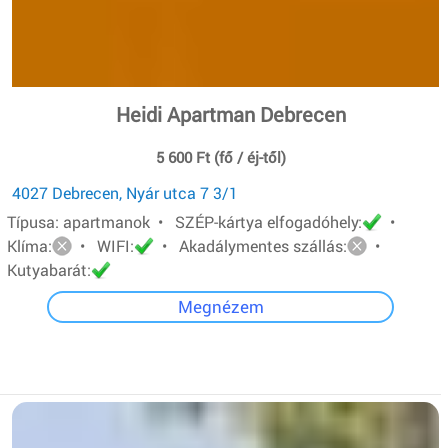
Heidi Apartman Debrecen
5 600 Ft (fő / éj-től)
4027 Debrecen, Nyár utca 7 3/1
Típusa: apartmanok • SZÉP-kártya elfogadóhely:
•
Klíma:
• WIFI:
• Akadálymentes szállás:
•
Kutyabarát:
Megnézem