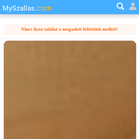
com
MySzallas.
Nincs ilyen találat a megadott feltételek mellett!