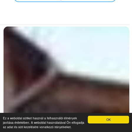
Ez a weboldal sütiket használ a felhasználói élmények
OK
javítása érdekében. A weboldal használatával Ön elfogadja
az adat és süti kezelésére vonatkozó irányelveket.