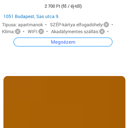
2 700 Ft (fő / éj-től)
1051 Budapest, Sas utca 9.
Típusa: apartmanok • SZÉP-kártya elfogadóhely:
•
Klíma:
• WIFI:
• Akadálymentes szállás:
•
Megnézem