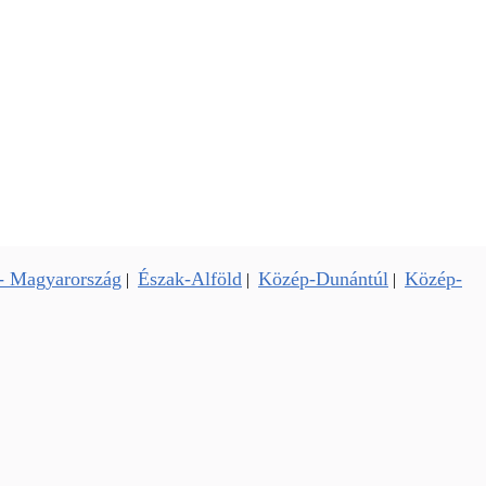
- Magyarország
Észak-Alföld
Közép-Dunántúl
Közép-
|
|
|