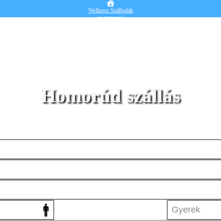
Wellness Szállodák
apartmanok
Vendégházak
Hotelek
Falusi turizmus
Nyaralók
Blog
Részletes kereső
Belépek
Homorúd szállás