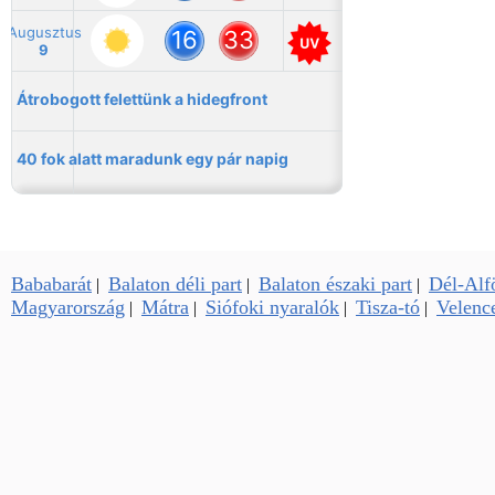
Bababarát
Balaton déli part
Balaton északi part
Dél-Alf
|
|
|
Magyarország
Mátra
Siófoki nyaralók
Tisza-tó
Velence
|
|
|
|