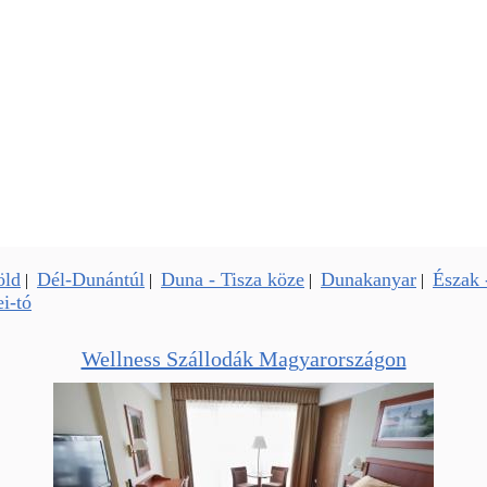
öld
Dél-Dunántúl
Duna - Tisza köze
Dunakanyar
Észak 
|
|
|
|
i-tó
Wellness Szállodák Magyarországon