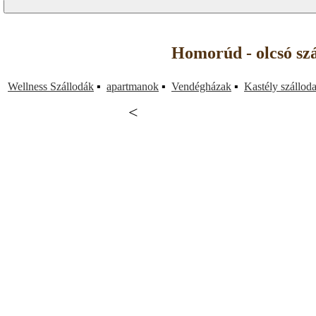
Homorúd - olcsó sz
Wellness Szállodák
▪
apartmanok
▪
Vendégházak
▪
Kastély szállod
<