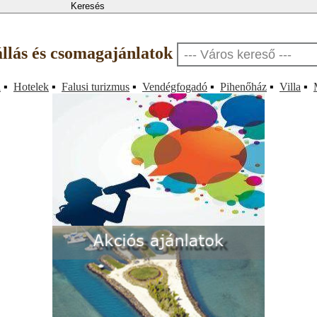
állás és csomagajánlatok
a
▪
Hotelek
▪
Falusi turizmus
▪
Vendégfogadó
▪
Pihenőház
▪
Villa
▪