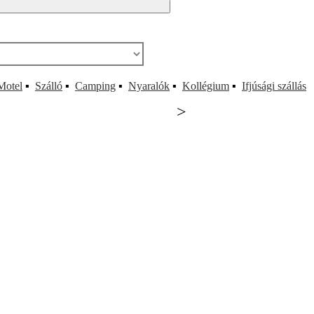
Motel
▪
Szálló
▪
Camping
▪
Nyaralók
▪
Kollégium
▪
Ifjúsági szállás
>