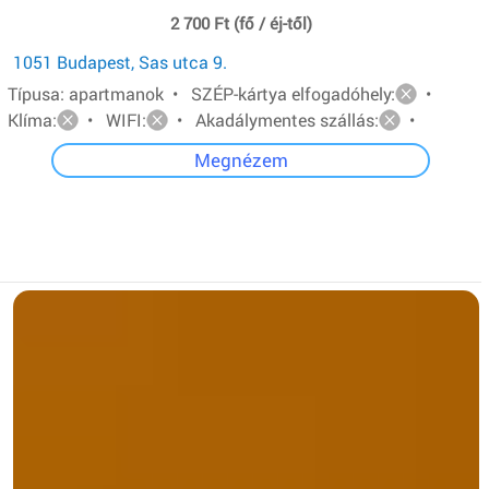
2 700 Ft (fő / éj-től)
1051 Budapest, Sas utca 9.
Típusa: apartmanok • SZÉP-kártya elfogadóhely:
•
Klíma:
• WIFI:
• Akadálymentes szállás:
•
Megnézem