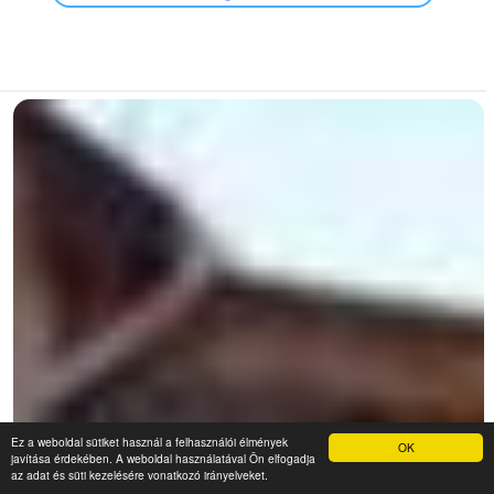
Ez a weboldal sütiket használ a felhasználói élmények
OK
javítása érdekében. A weboldal használatával Ön elfogadja
az adat és süti kezelésére vonatkozó irányelveket.