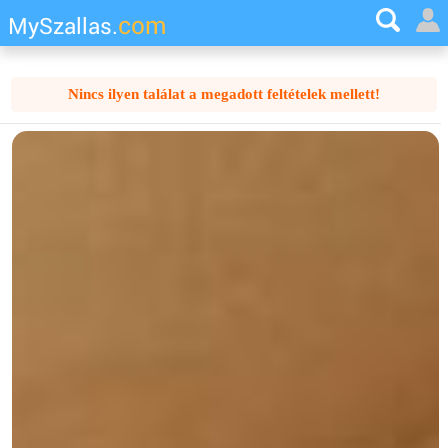
com
MySzallas.
Nincs ilyen találat a megadott feltételek mellett!