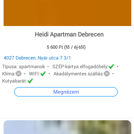
Heidi Apartman Debrecen
5 600 Ft (fő / éj-től)
4027 Debrecen, Nyár utca 7 3/1
Típusa: apartmanok • SZÉP-kártya elfogadóhely:
•
Klíma:
• WIFI:
• Akadálymentes szállás:
•
Kutyabarát:
Megnézem