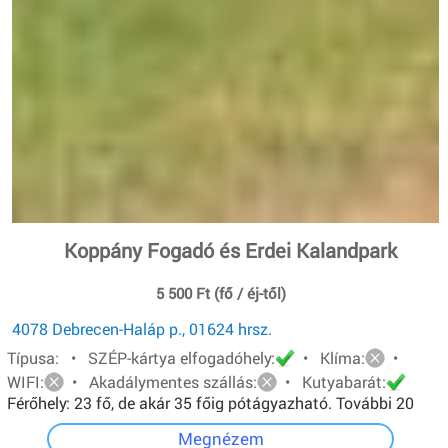
Koppány Fogadó és Erdei Kalandpark
5 500 Ft (fő / éj-től)
4078 Debrecen-Haláp p., 01624 hrsz.
Típusa: • SZÉP-kártya elfogadóhely:
• Klíma:
•
WIFI:
• Akadálymentes szállás:
• Kutyabarát:
Férőhely: 23 fő, de akár 35 főig pótágyazható. További 20
főt pedig sátorban tudunk elhelyezni.
Megnézem