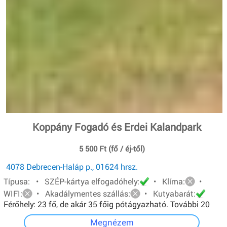
Koppány Fogadó és Erdei Kalandpark
5 500 Ft (fő / éj-től)
4078 Debrecen-Haláp p., 01624 hrsz.
Típusa: • SZÉP-kártya elfogadóhely:
• Klíma:
•
WIFI:
• Akadálymentes szállás:
• Kutyabarát:
Férőhely: 23 fő, de akár 35 főig pótágyazható. További 20
főt pedig sátorban tudunk elhelyezni.
Megnézem