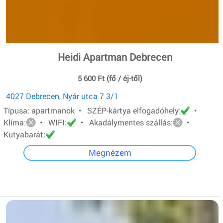
Heidi Apartman Debrecen
5 600 Ft (fő / éj-től)
4027 Debrecen, Nyár utca 7 3/1
Típusa: apartmanok • SZÉP-kártya elfogadóhely:
•
Klíma:
• WIFI:
• Akadálymentes szállás:
•
Kutyabarát:
Megnézem