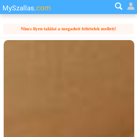
com
MySzallas.
Nincs ilyen találat a megadott feltételek mellett!