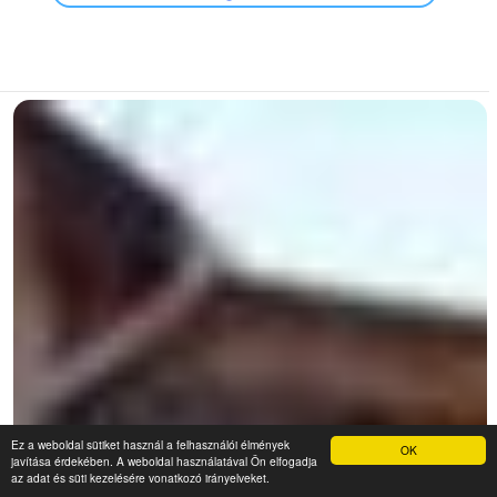
Ez a weboldal sütiket használ a felhasználói élmények
OK
javítása érdekében. A weboldal használatával Ön elfogadja
az adat és süti kezelésére vonatkozó irányelveket.