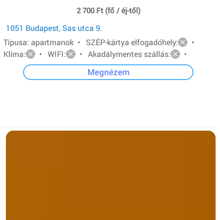
2 700 Ft (fő / éj-től)
1051 Budapest, Sas utca 9.
Típusa: apartmanok • SZÉP-kártya elfogadóhely:
•
Klíma:
• WIFI:
• Akadálymentes szállás:
•
Megnézem