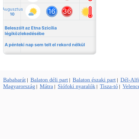
Bababarát
Balaton déli part
Balaton északi part
Dél-Alf
|
|
|
Magyarország
Mátra
Siófoki nyaralók
Tisza-tó
Velence
|
|
|
|