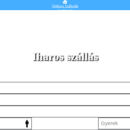
Wellness Szállodák
apartmanok
Vendégházak
Hotelek
Falusi turizmus
Nyaralók
Blog
Részletes kereső
Belépek
Iharos szállás