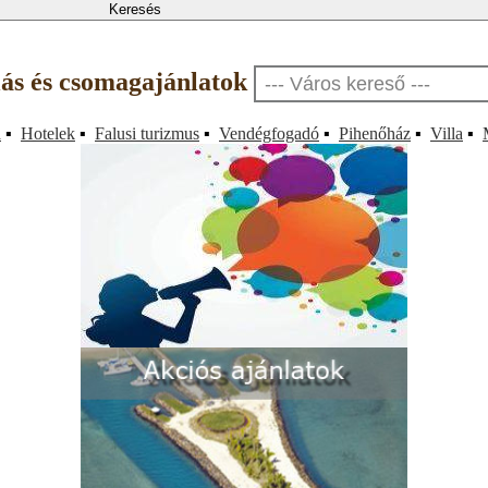
llás és csomagajánlatok
a
▪
Hotelek
▪
Falusi turizmus
▪
Vendégfogadó
▪
Pihenőház
▪
Villa
▪