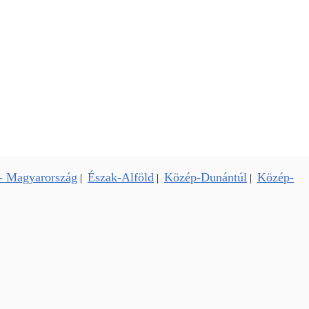
- Magyarország
Észak-Alföld
Közép-Dunántúl
Közép-
|
|
|