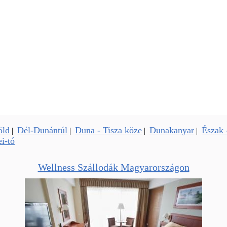
öld
Dél-Dunántúl
Duna - Tisza köze
Dunakanyar
Észak 
|
|
|
|
i-tó
Wellness Szállodák Magyarországon