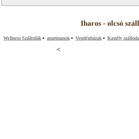
Iharos - olcsó szá
Wellness Szállodák
▪
apartmanok
▪
Vendégházak
▪
Kastély szállod
<