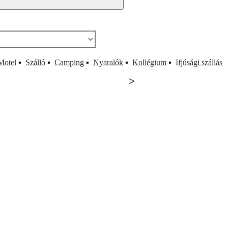
Motel
▪
Szálló
▪
Camping
▪
Nyaralók
▪
Kollégium
▪
Ifjúsági szállás
>