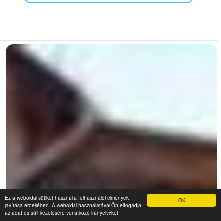
Ez a weboldal sütiket használ a felhasználói élmények
OK
javítása érdekében. A weboldal használatával Ön elfogadja
az adat és süti kezelésére vonatkozó irányelveket.