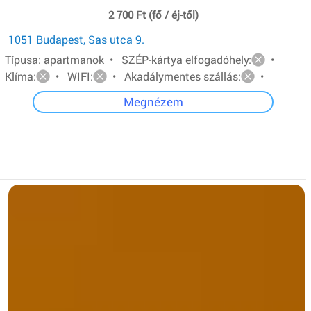
2 700 Ft (fő / éj-től)
1051 Budapest, Sas utca 9.
Típusa: apartmanok • SZÉP-kártya elfogadóhely:
•
Klíma:
• WIFI:
• Akadálymentes szállás:
•
Megnézem