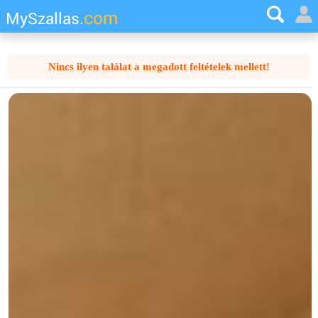
com
MySzallas.
Nincs ilyen találat a megadott feltételek mellett!