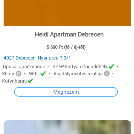
Heidi Apartman Debrecen
5 600 Ft (fő / éj-től)
4027 Debrecen, Nyár utca 7 3/1
Típusa: apartmanok • SZÉP-kártya elfogadóhely:
•
Klíma:
• WIFI:
• Akadálymentes szállás:
•
Kutyabarát:
Megnézem