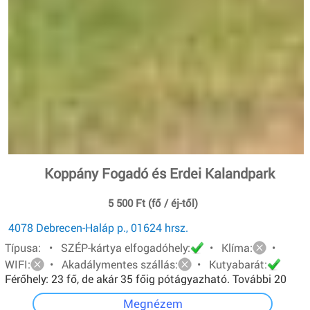
Koppány Fogadó és Erdei Kalandpark
5 500 Ft (fő / éj-től)
4078 Debrecen-Haláp p., 01624 hrsz.
Típusa: • SZÉP-kártya elfogadóhely:
• Klíma:
•
WIFI:
• Akadálymentes szállás:
• Kutyabarát:
Férőhely: 23 fő, de akár 35 főig pótágyazható. További 20
főt pedig sátorban tudunk elhelyezni.
Megnézem