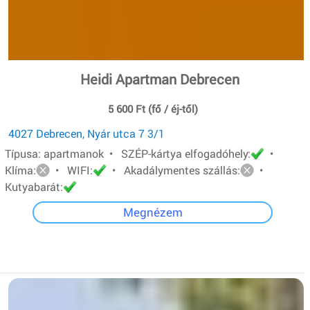
Heidi Apartman Debrecen
5 600 Ft (fő / éj-től)
4027 Debrecen, Nyár utca 7 3/1
Típusa: apartmanok • SZÉP-kártya elfogadóhely:
•
Klíma:
• WIFI:
• Akadálymentes szállás:
•
Kutyabarát:
Megnézem