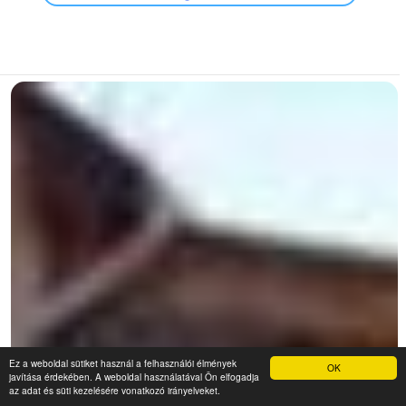
Ez a weboldal sütiket használ a felhasználói élmények
OK
javítása érdekében. A weboldal használatával Ön elfogadja
az adat és süti kezelésére vonatkozó irányelveket.