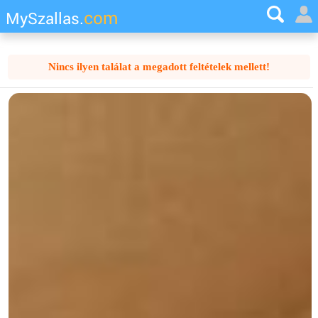
com
MySzallas.
Nincs ilyen találat a megadott feltételek mellett!