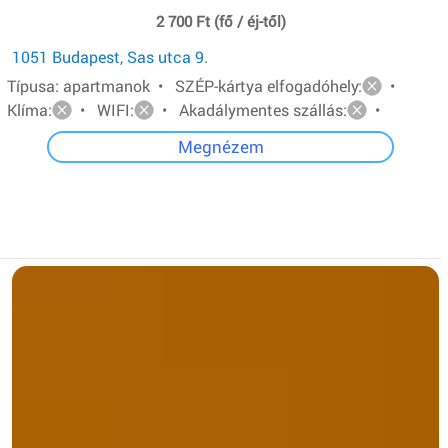
2 700 Ft (fő / éj-től)
1051 Budapest, Sas utca 9.
Típusa: apartmanok • SZÉP-kártya elfogadóhely:
•
Klíma:
• WIFI:
• Akadálymentes szállás:
•
Megnézem