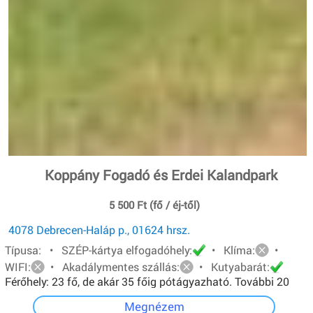
Koppány Fogadó és Erdei Kalandpark
5 500 Ft (fő / éj-től)
4078 Debrecen-Haláp p., 01624 hrsz.
Típusa: • SZÉP-kártya elfogadóhely:
• Klíma:
•
WIFI:
• Akadálymentes szállás:
• Kutyabarát:
Férőhely: 23 fő, de akár 35 főig pótágyazható. További 20
főt pedig sátorban tudunk elhelyezni.
Megnézem