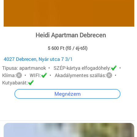
Heidi Apartman Debrecen
5 600 Ft (fő / éj-től)
4027 Debrecen, Nyár utca 7 3/1
Típusa: apartmanok • SZÉP-kártya elfogadóhely:
•
Klíma:
• WIFI:
• Akadálymentes szállás:
•
Kutyabarát:
Megnézem