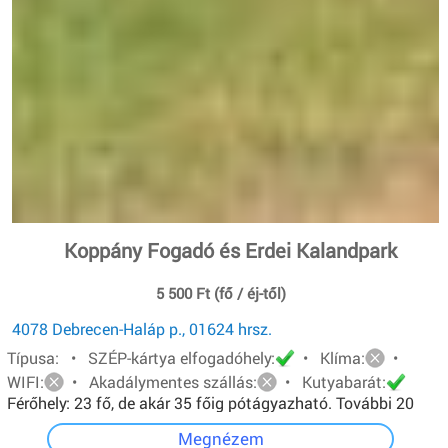
Koppány Fogadó és Erdei Kalandpark
5 500 Ft (fő / éj-től)
4078 Debrecen-Haláp p., 01624 hrsz.
Típusa: • SZÉP-kártya elfogadóhely:
• Klíma:
•
WIFI:
• Akadálymentes szállás:
• Kutyabarát:
Férőhely: 23 fő, de akár 35 főig pótágyazható. További 20
főt pedig sátorban tudunk elhelyezni.
Megnézem