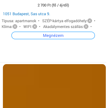
2 700 Ft (fő / éj-től)
1051 Budapest, Sas utca 9.
Típusa: apartmanok • SZÉP-kártya elfogadóhely:
•
Klíma:
• WIFI:
• Akadálymentes szállás:
•
Megnézem