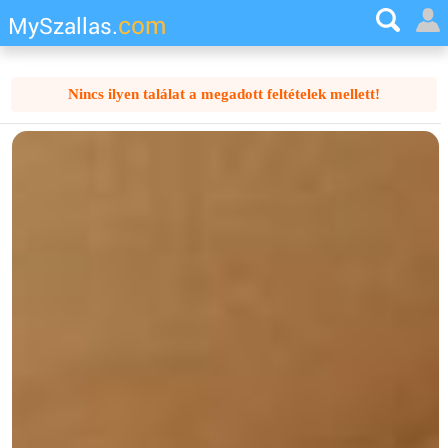
com
MySzallas.
Nincs ilyen találat a megadott feltételek mellett!