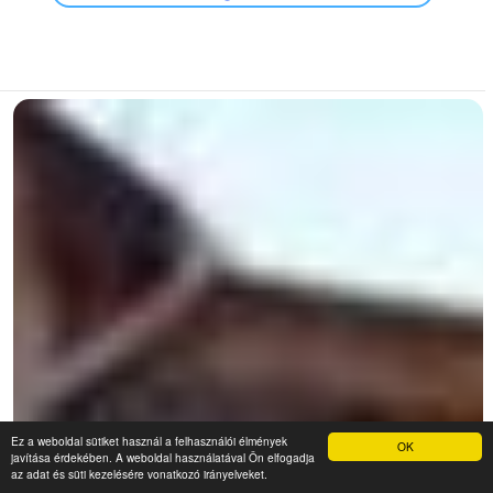
Ez a weboldal sütiket használ a felhasználói élmények
OK
javítása érdekében. A weboldal használatával Ön elfogadja
az adat és süti kezelésére vonatkozó irányelveket.