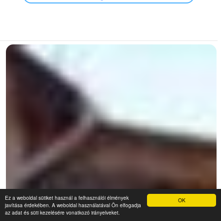
Ez a weboldal sütiket használ a felhasználói élmények
OK
javítása érdekében. A weboldal használatával Ön elfogadja
az adat és süti kezelésére vonatkozó irányelveket.