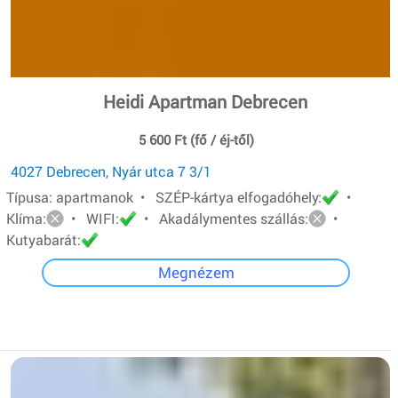
Heidi Apartman Debrecen
5 600 Ft (fő / éj-től)
4027 Debrecen, Nyár utca 7 3/1
Típusa: apartmanok • SZÉP-kártya elfogadóhely:
•
Klíma:
• WIFI:
• Akadálymentes szállás:
•
Kutyabarát:
Megnézem