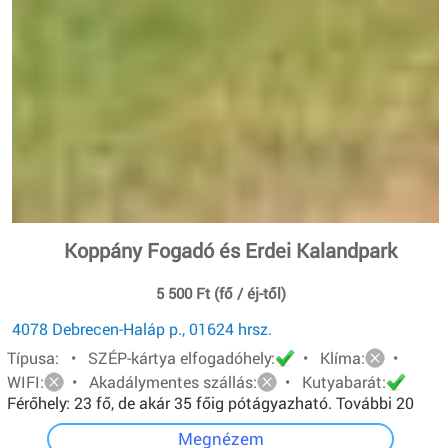
Koppány Fogadó és Erdei Kalandpark
5 500 Ft (fő / éj-től)
4078 Debrecen-Haláp p., 01624 hrsz.
Típusa: • SZÉP-kártya elfogadóhely:
• Klíma:
•
WIFI:
• Akadálymentes szállás:
• Kutyabarát:
Férőhely: 23 fő, de akár 35 főig pótágyazható. További 20
főt pedig sátorban tudunk elhelyezni.
Megnézem