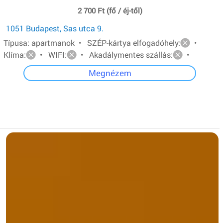
2 700 Ft (fő / éj-től)
1051 Budapest, Sas utca 9.
Típusa: apartmanok • SZÉP-kártya elfogadóhely:
•
Klíma:
• WIFI:
• Akadálymentes szállás:
•
Megnézem