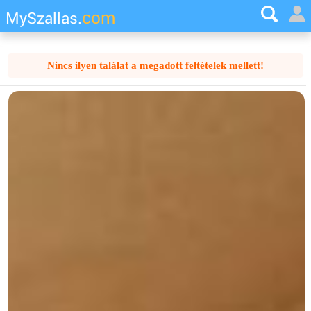
com
MySzallas.
Nincs ilyen találat a megadott feltételek mellett!