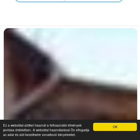
Ez a weboldal sütiket használ a felhasználói élmények
OK
javítása érdekében. A weboldal használatával Ön elfogadja
az adat és süti kezelésére vonatkozó irányelveket.