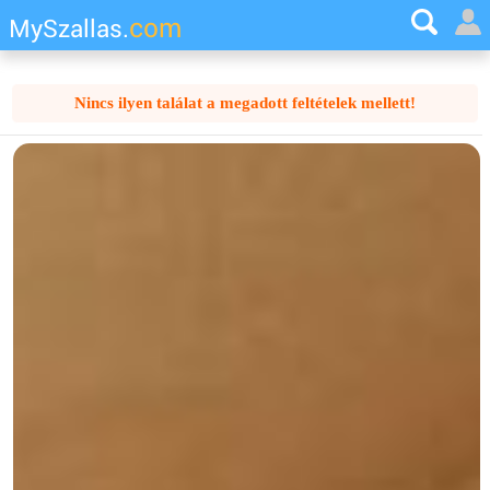
com
MySzallas.
Nincs ilyen találat a megadott feltételek mellett!