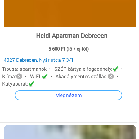
Heidi Apartman Debrecen
5 600 Ft (fő / éj-től)
4027 Debrecen, Nyár utca 7 3/1
Típusa: apartmanok • SZÉP-kártya elfogadóhely:
•
Klíma:
• WIFI:
• Akadálymentes szállás:
•
Kutyabarát:
Megnézem