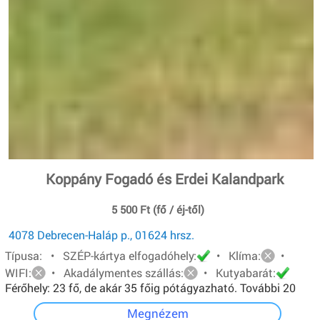
Koppány Fogadó és Erdei Kalandpark
5 500 Ft (fő / éj-től)
4078 Debrecen-Haláp p., 01624 hrsz.
Típusa: • SZÉP-kártya elfogadóhely:
• Klíma:
•
WIFI:
• Akadálymentes szállás:
• Kutyabarát:
Férőhely: 23 fő, de akár 35 főig pótágyazható. További 20
főt pedig sátorban tudunk elhelyezni.
Megnézem