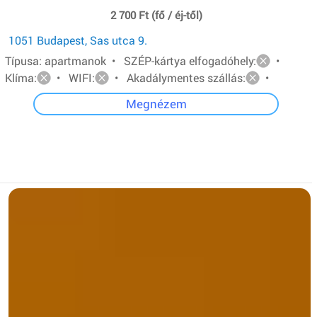
2 700 Ft (fő / éj-től)
1051 Budapest, Sas utca 9.
Típusa: apartmanok • SZÉP-kártya elfogadóhely:
•
Klíma:
• WIFI:
• Akadálymentes szállás:
•
Megnézem