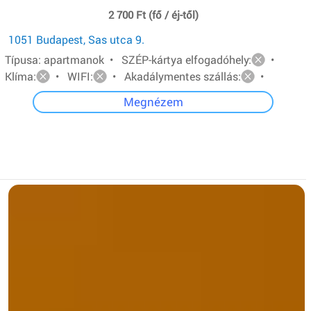
2 700 Ft (fő / éj-től)
1051 Budapest, Sas utca 9.
Típusa: apartmanok • SZÉP-kártya elfogadóhely:
•
Klíma:
• WIFI:
• Akadálymentes szállás:
•
Megnézem