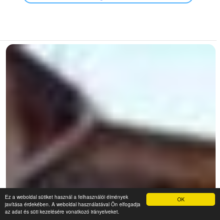
Ez a weboldal sütiket használ a felhasználói élmények
OK
javítása érdekében. A weboldal használatával Ön elfogadja
az adat és süti kezelésére vonatkozó irányelveket.