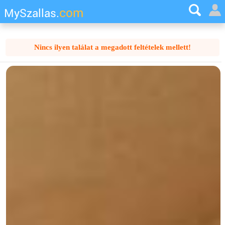
com
MySzallas.
Nincs ilyen találat a megadott feltételek mellett!