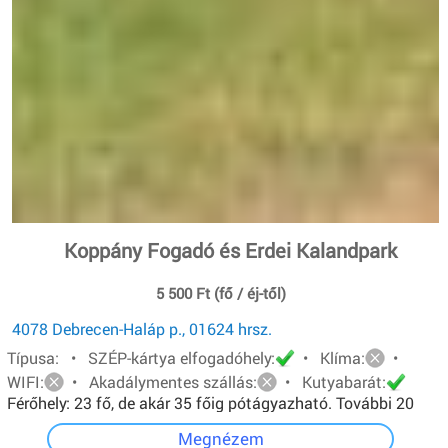
Koppány Fogadó és Erdei Kalandpark
5 500 Ft (fő / éj-től)
4078 Debrecen-Haláp p., 01624 hrsz.
Típusa: • SZÉP-kártya elfogadóhely:
• Klíma:
•
WIFI:
• Akadálymentes szállás:
• Kutyabarát:
Férőhely: 23 fő, de akár 35 főig pótágyazható. További 20
főt pedig sátorban tudunk elhelyezni.
Megnézem