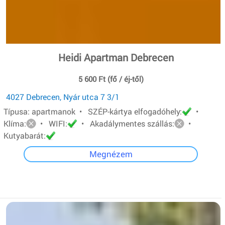
Heidi Apartman Debrecen
5 600 Ft (fő / éj-től)
4027 Debrecen, Nyár utca 7 3/1
Típusa: apartmanok • SZÉP-kártya elfogadóhely:
•
Klíma:
• WIFI:
• Akadálymentes szállás:
•
Kutyabarát:
Megnézem