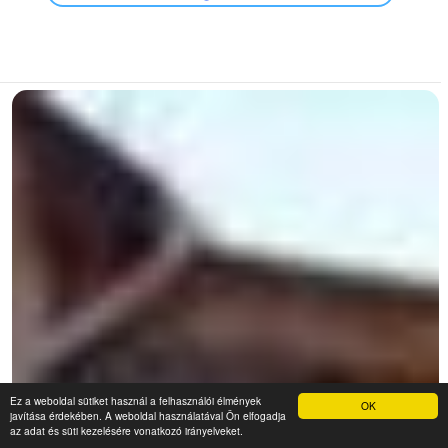
Ez a weboldal sütiket használ a felhasználói élmények
OK
javítása érdekében. A weboldal használatával Ön elfogadja
az adat és süti kezelésére vonatkozó irányelveket.