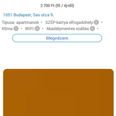
2 700 Ft (fő / éj-től)
1051 Budapest, Sas utca 9.
Típusa: apartmanok • SZÉP-kártya elfogadóhely:
•
Klíma:
• WIFI:
• Akadálymentes szállás:
•
Megnézem