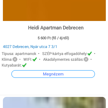
Heidi Apartman Debrecen
5 600 Ft (fő / éj-től)
4027 Debrecen, Nyár utca 7 3/1
Típusa: apartmanok • SZÉP-kártya elfogadóhely:
•
Klíma:
• WIFI:
• Akadálymentes szállás:
•
Kutyabarát:
Megnézem