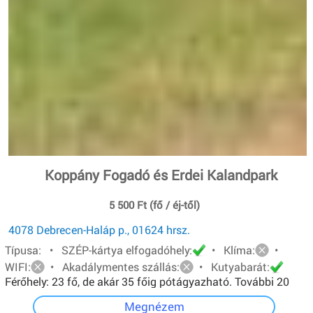
Koppány Fogadó és Erdei Kalandpark
5 500 Ft (fő / éj-től)
4078 Debrecen-Haláp p., 01624 hrsz.
Típusa: • SZÉP-kártya elfogadóhely:
• Klíma:
•
WIFI:
• Akadálymentes szállás:
• Kutyabarát:
Férőhely: 23 fő, de akár 35 főig pótágyazható. További 20
főt pedig sátorban tudunk elhelyezni.
Megnézem