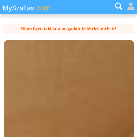
com
MySzallas.
Nincs ilyen találat a megadott feltételek mellett!