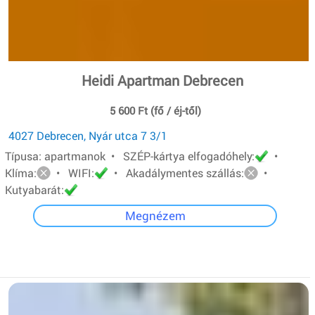
Heidi Apartman Debrecen
5 600 Ft (fő / éj-től)
4027 Debrecen, Nyár utca 7 3/1
Típusa: apartmanok • SZÉP-kártya elfogadóhely:
•
Klíma:
• WIFI:
• Akadálymentes szállás:
•
Kutyabarát:
Megnézem