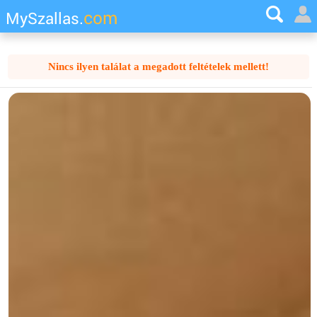
com
MySzallas.
Nincs ilyen találat a megadott feltételek mellett!