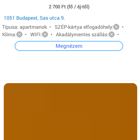
2 700 Ft (fő / éj-től)
1051 Budapest, Sas utca 9.
Típusa: apartmanok • SZÉP-kártya elfogadóhely:
•
Klíma:
• WIFI:
• Akadálymentes szállás:
•
Megnézem