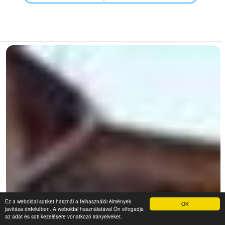
Ez a weboldal sütiket használ a felhasználói élmények
OK
javítása érdekében. A weboldal használatával Ön elfogadja
az adat és süti kezelésére vonatkozó irányelveket.