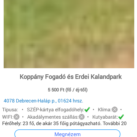
Koppány Fogadó és Erdei Kalandpark
5 500 Ft (fő / éj-től)
4078 Debrecen-Haláp p., 01624 hrsz.
Típusa: • SZÉP-kártya elfogadóhely:
• Klíma:
•
WIFI:
• Akadálymentes szállás:
• Kutyabarát:
Férőhely: 23 fő, de akár 35 főig pótágyazható. További 20
főt pedig sátorban tudunk elhelyezni.
Megnézem