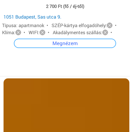
2 700 Ft (fő / éj-től)
1051 Budapest, Sas utca 9.
Típusa: apartmanok • SZÉP-kártya elfogadóhely:
•
Klíma:
• WIFI:
• Akadálymentes szállás:
•
Megnézem