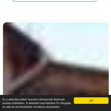
Ez a weboldal sütiket használ a felhasználói élmények
OK
javítása érdekében. A weboldal használatával Ön elfogadja
az adat és süti kezelésére vonatkozó irányelveket.