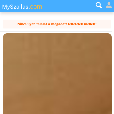
com
MySzallas.
Nincs ilyen találat a megadott feltételek mellett!