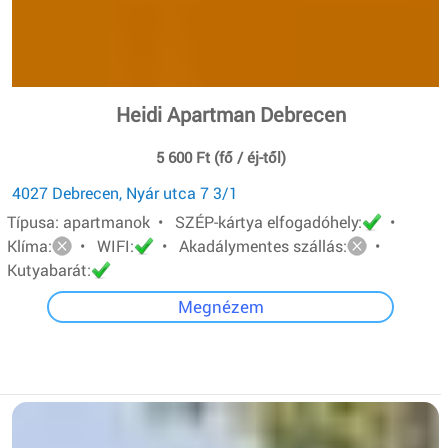
Heidi Apartman Debrecen
5 600 Ft (fő / éj-től)
4027 Debrecen, Nyár utca 7 3/1
Típusa: apartmanok • SZÉP-kártya elfogadóhely:
•
Klíma:
• WIFI:
• Akadálymentes szállás:
•
Kutyabarát:
Megnézem