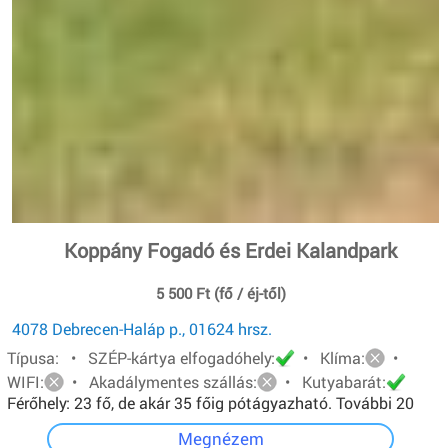
Koppány Fogadó és Erdei Kalandpark
5 500 Ft (fő / éj-től)
4078 Debrecen-Haláp p., 01624 hrsz.
Típusa: • SZÉP-kártya elfogadóhely:
• Klíma:
•
WIFI:
• Akadálymentes szállás:
• Kutyabarát:
Férőhely: 23 fő, de akár 35 főig pótágyazható. További 20
főt pedig sátorban tudunk elhelyezni.
Megnézem