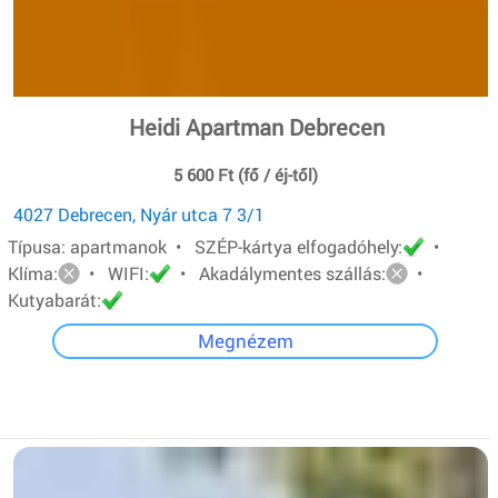
Heidi Apartman Debrecen
5 600 Ft (fő / éj-től)
4027 Debrecen, Nyár utca 7 3/1
Típusa: apartmanok • SZÉP-kártya elfogadóhely:
•
Klíma:
• WIFI:
• Akadálymentes szállás:
•
Kutyabarát:
Megnézem