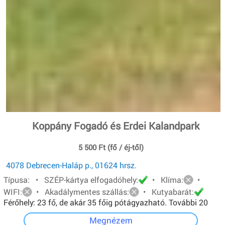
Koppány Fogadó és Erdei Kalandpark
5 500 Ft (fő / éj-től)
4078 Debrecen-Haláp p., 01624 hrsz.
Típusa: • SZÉP-kártya elfogadóhely:
• Klíma:
•
WIFI:
• Akadálymentes szállás:
• Kutyabarát:
Férőhely: 23 fő, de akár 35 főig pótágyazható. További 20
főt pedig sátorban tudunk elhelyezni.
Megnézem