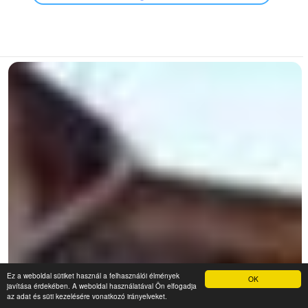
Ez a weboldal sütiket használ a felhasználói élmények
OK
javítása érdekében. A weboldal használatával Ön elfogadja
az adat és süti kezelésére vonatkozó irányelveket.