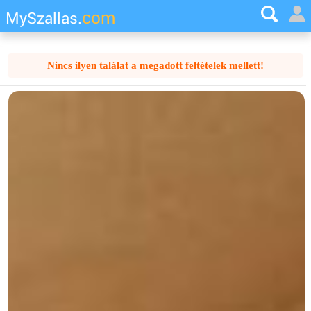
com
MySzallas.
Nincs ilyen találat a megadott feltételek mellett!