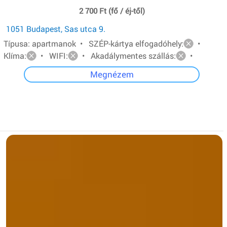
2 700 Ft (fő / éj-től)
1051 Budapest, Sas utca 9.
Típusa: apartmanok • SZÉP-kártya elfogadóhely:
•
Klíma:
• WIFI:
• Akadálymentes szállás:
•
Megnézem