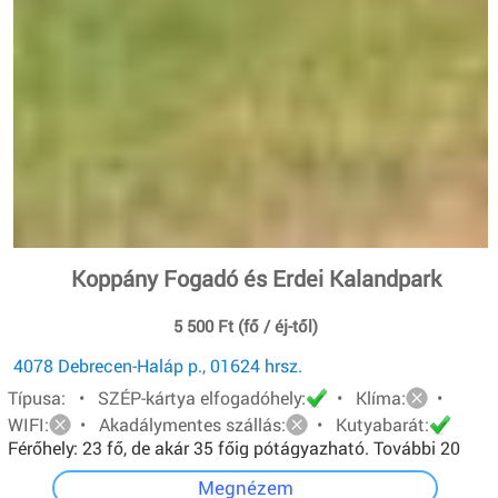
Koppány Fogadó és Erdei Kalandpark
5 500 Ft (fő / éj-től)
4078 Debrecen-Haláp p., 01624 hrsz.
Típusa: • SZÉP-kártya elfogadóhely:
• Klíma:
•
WIFI:
• Akadálymentes szállás:
• Kutyabarát:
Férőhely: 23 fő, de akár 35 főig pótágyazható. További 20
főt pedig sátorban tudunk elhelyezni.
Megnézem