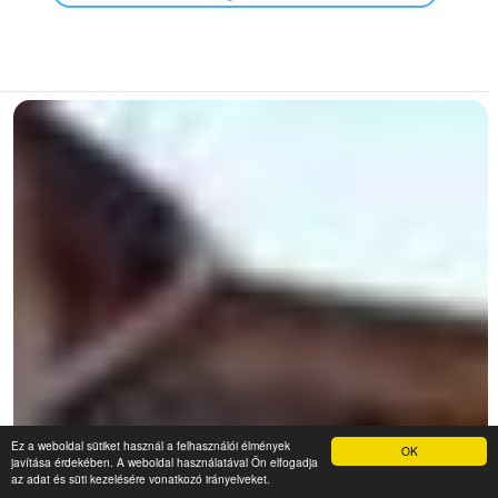
Ez a weboldal sütiket használ a felhasználói élmények
OK
javítása érdekében. A weboldal használatával Ön elfogadja
az adat és süti kezelésére vonatkozó irányelveket.