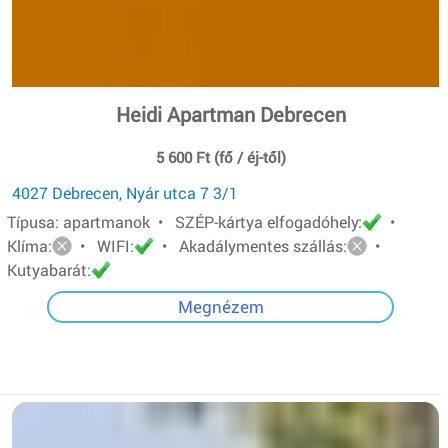
Heidi Apartman Debrecen
5 600 Ft (fő / éj-től)
4027 Debrecen, Nyár utca 7 3/1
Típusa: apartmanok • SZÉP-kártya elfogadóhely:
•
Klíma:
• WIFI:
• Akadálymentes szállás:
•
Kutyabarát:
Megnézem