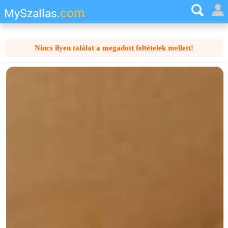
com
MySzallas.
Nincs ilyen találat a megadott feltételek mellett!