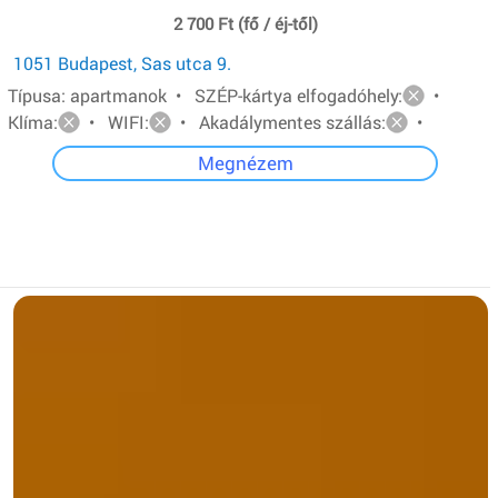
2 700 Ft (fő / éj-től)
1051 Budapest, Sas utca 9.
Típusa: apartmanok • SZÉP-kártya elfogadóhely:
•
Klíma:
• WIFI:
• Akadálymentes szállás:
•
Megnézem