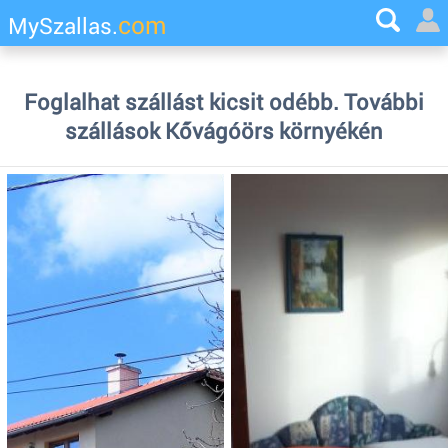
com
MySzallas.
Foglalhat szállást kicsit odébb. További
szállások Kővágóörs környékén