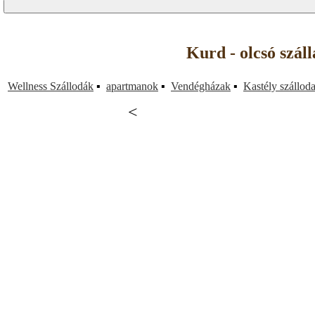
Kurd - olcsó szál
Wellness Szállodák
▪
apartmanok
▪
Vendégházak
▪
Kastély szállod
<