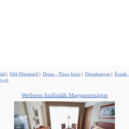
öld
Dél-Dunántúl
Duna - Tisza köze
Dunakanyar
Észak 
|
|
|
|
i-tó
Wellness Szállodák Magyarországon