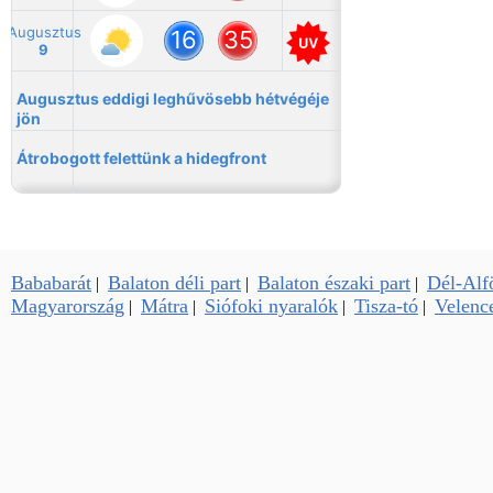
Bababarát
Balaton déli part
Balaton északi part
Dél-Alf
|
|
|
Magyarország
Mátra
Siófoki nyaralók
Tisza-tó
Velence
|
|
|
|