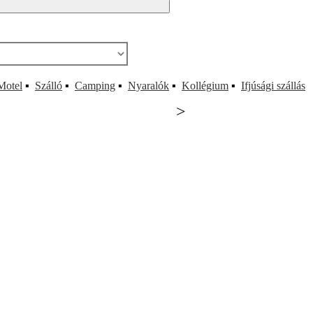
Motel
▪
Szálló
▪
Camping
▪
Nyaralók
▪
Kollégium
▪
Ifjúsági szállás
>