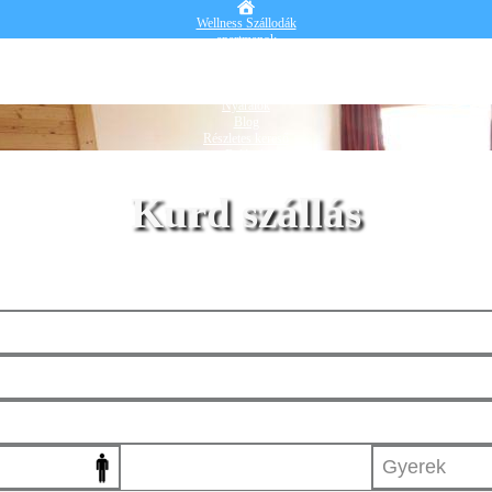
Wellness Szállodák
apartmanok
Vendégházak
Hotelek
Falusi turizmus
Nyaralók
Blog
Részletes kereső
Belépek
Kurd szállás