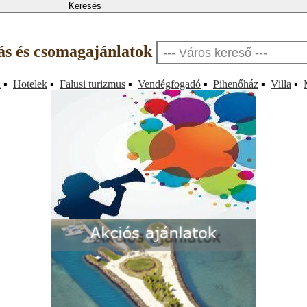
lás és csomagajánlatok
a
▪
Hotelek
▪
Falusi turizmus
▪
Vendégfogadó
▪
Pihenőház
▪
Villa
▪