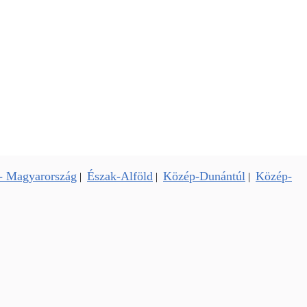
- Magyarország
Észak-Alföld
Közép-Dunántúl
Közép-
|
|
|