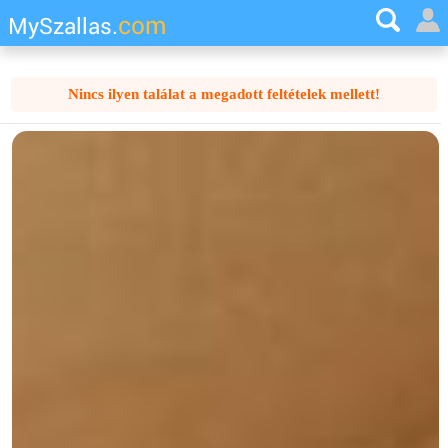
com
MySzallas.
Nincs ilyen találat a megadott feltételek mellett!