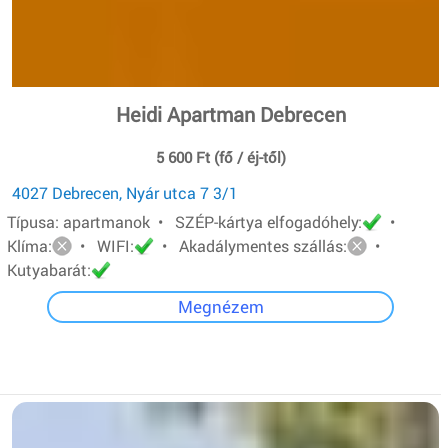
Heidi Apartman Debrecen
5 600 Ft (fő / éj-től)
4027 Debrecen, Nyár utca 7 3/1
Típusa: apartmanok • SZÉP-kártya elfogadóhely:
•
Klíma:
• WIFI:
• Akadálymentes szállás:
•
Kutyabarát:
Megnézem