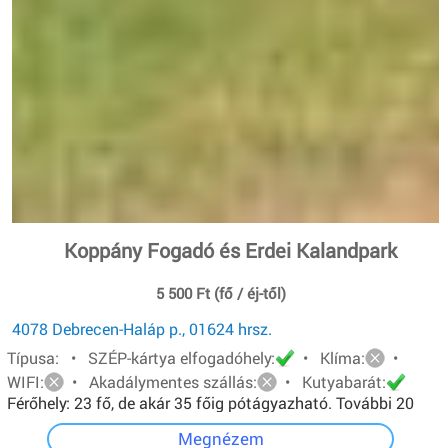
Koppány Fogadó és Erdei Kalandpark
5 500 Ft (fő / éj-től)
4078 Debrecen-Haláp p., 01624 hrsz.
Típusa: • SZÉP-kártya elfogadóhely:
• Klíma:
•
WIFI:
• Akadálymentes szállás:
• Kutyabarát:
Férőhely: 23 fő, de akár 35 főig pótágyazható. További 20
főt pedig sátorban tudunk elhelyezni.
Megnézem