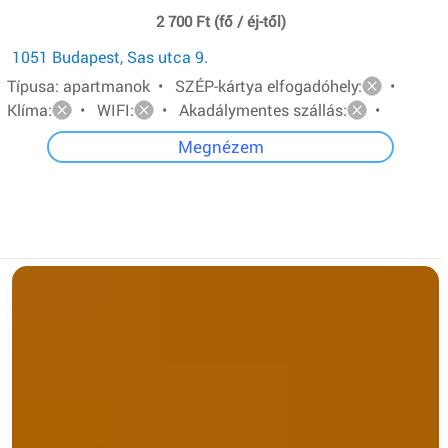
2 700 Ft (fő / éj-től)
1051 Budapest, Sas utca 9.
Típusa: apartmanok • SZÉP-kártya elfogadóhely:
•
Klíma:
• WIFI:
• Akadálymentes szállás:
•
Megnézem