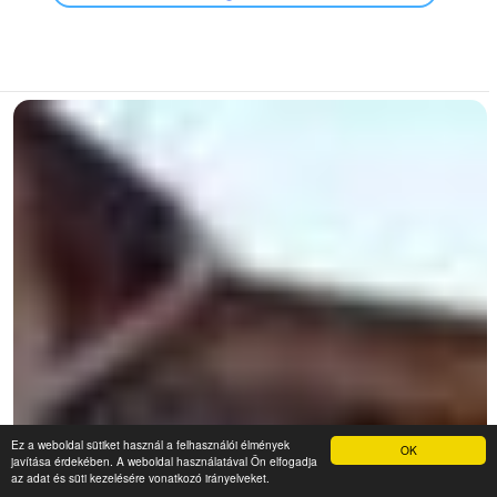
Ez a weboldal sütiket használ a felhasználói élmények
OK
javítása érdekében. A weboldal használatával Ön elfogadja
az adat és süti kezelésére vonatkozó irányelveket.