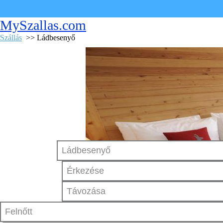
MySzallas.com
Szállás
>> Ládbesenyő