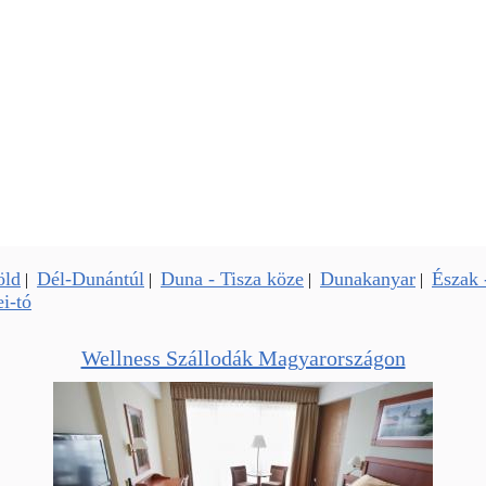
öld
Dél-Dunántúl
Duna - Tisza köze
Dunakanyar
Észak 
|
|
|
|
i-tó
Wellness Szállodák Magyarországon