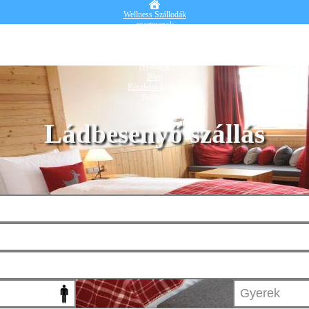
Wellness Szállodák
apartmanok
Vendégházak
Hotelek
Falusi turizmus
Nyaralók
Blog
Részletes kereső
Belépek
Ládbesenyő szállás