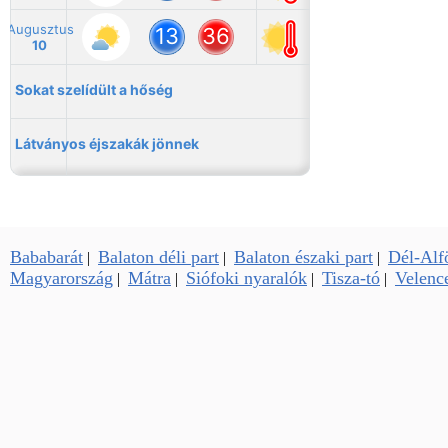
Bababarát
Balaton déli part
Balaton északi part
Dél-Alf
|
|
|
Magyarország
Mátra
Siófoki nyaralók
Tisza-tó
Velence
|
|
|
|