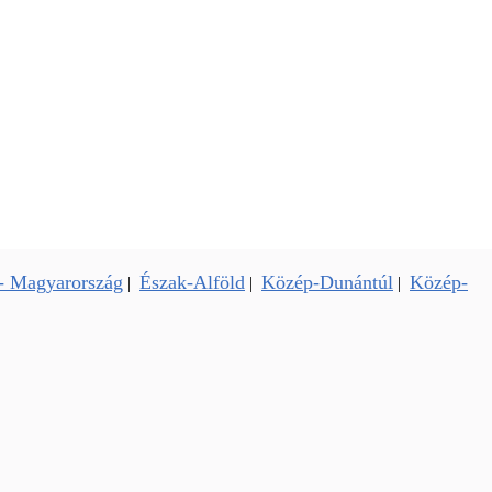
- Magyarország
Észak-Alföld
Közép-Dunántúl
Közép-
|
|
|