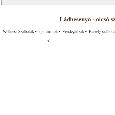
Ládbesenyő - olcsó s
Wellness Szállodák
▪
apartmanok
▪
Vendégházak
▪
Kastély szállod
<