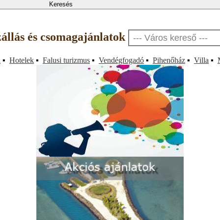
zállás és csomagajánlatok
a
▪
Hotelek
▪
Falusi turizmus
▪
Vendégfogadó
▪
Pihenőház
▪
Villa
▪