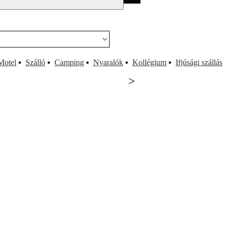
Motel
▪
Szálló
▪
Camping
▪
Nyaralók
▪
Kollégium
▪
Ifjúsági szállás
>