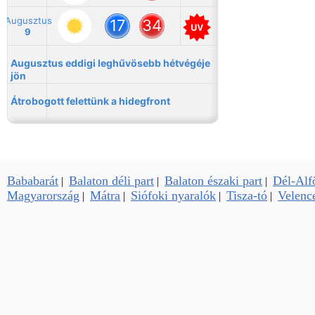
Bababarát
Balaton déli part
Balaton északi part
Dél-Alf
|
|
|
Magyarország
Mátra
Siófoki nyaralók
Tisza-tó
Velence
|
|
|
|