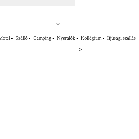
Motel
▪
Szálló
▪
Camping
▪
Nyaralók
▪
Kollégium
▪
Ifjúsági szállás
>