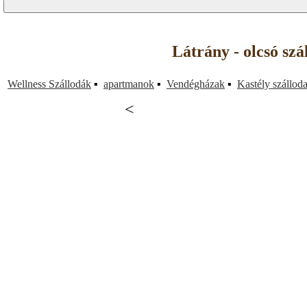
Látrány - olcsó sz
Wellness Szállodák
▪
apartmanok
▪
Vendégházak
▪
Kastély szállod
<