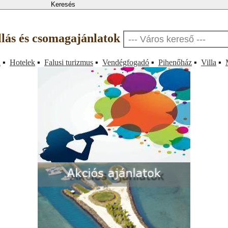
állás és csomagajánlatok
a
▪
Hotelek
▪
Falusi turizmus
▪
Vendégfogadó
▪
Pihenőház
▪
Villa
▪