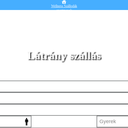
Wellness Szállodák
apartmanok
Vendégházak
Hotelek
Falusi turizmus
Nyaralók
Blog
Részletes kereső
Belépek
Látrány szállás