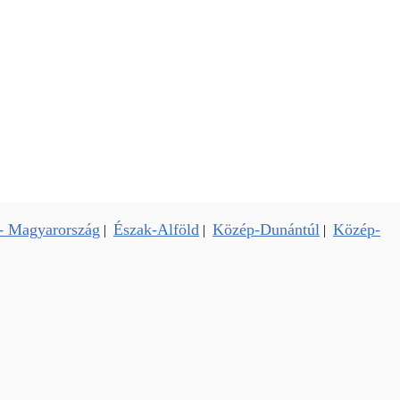
- Magyarország
Észak-Alföld
Közép-Dunántúl
Közép-
|
|
|