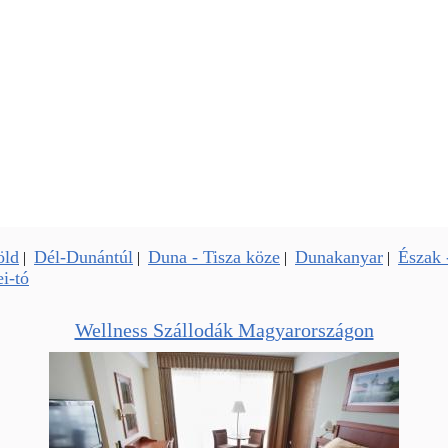
öld
Dél-Dunántúl
Duna - Tisza köze
Dunakanyar
Észak 
|
|
|
|
i-tó
Wellness Szállodák Magyarországon