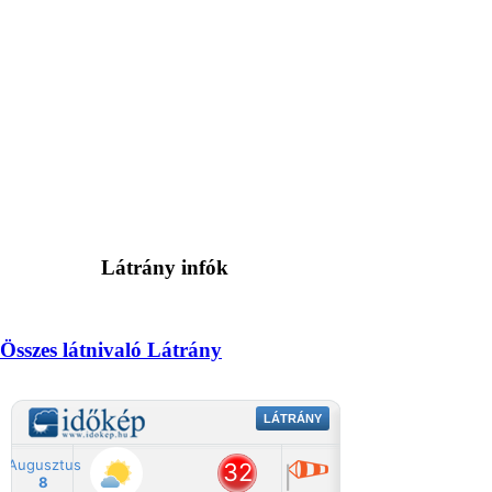
Látrány infók
Összes látnivaló Látrány