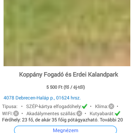
Koppány Fogadó és Erdei Kalandpark
5 500 Ft (fő / éj-től)
4078 Debrecen-Haláp p., 01624 hrsz.
Típusa: • SZÉP-kártya elfogadóhely:
• Klíma:
•
WIFI:
• Akadálymentes szállás:
• Kutyabarát:
Férőhely: 23 fő, de akár 35 főig pótágyazható. További 20
főt pedig sátorban tudunk elhelyezni.
Megnézem