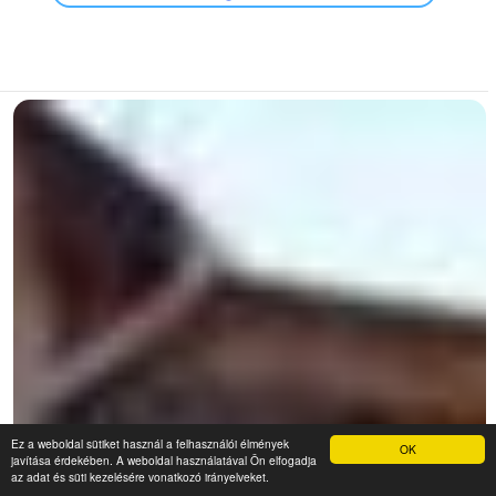
Ez a weboldal sütiket használ a felhasználói élmények
OK
javítása érdekében. A weboldal használatával Ön elfogadja
az adat és süti kezelésére vonatkozó irányelveket.