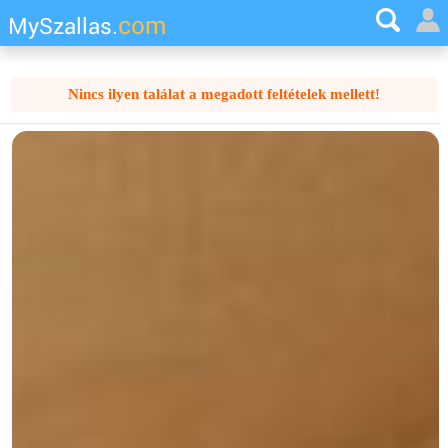
com
MySzallas.
Nincs ilyen találat a megadott feltételek mellett!