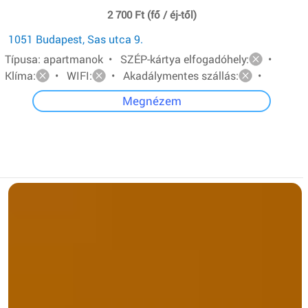
2 700 Ft (fő / éj-től)
1051 Budapest, Sas utca 9.
Típusa: apartmanok • SZÉP-kártya elfogadóhely:
•
Klíma:
• WIFI:
• Akadálymentes szállás:
•
Megnézem