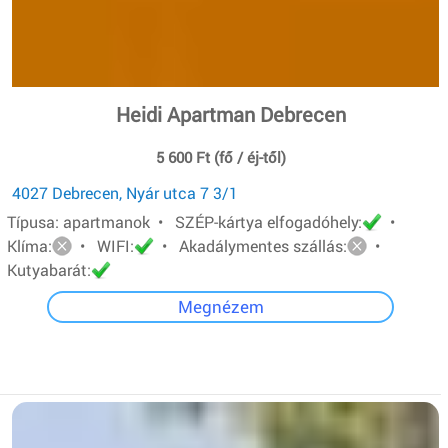
Heidi Apartman Debrecen
5 600 Ft (fő / éj-től)
4027 Debrecen, Nyár utca 7 3/1
Típusa: apartmanok • SZÉP-kártya elfogadóhely:
•
Klíma:
• WIFI:
• Akadálymentes szállás:
•
Kutyabarát:
Megnézem