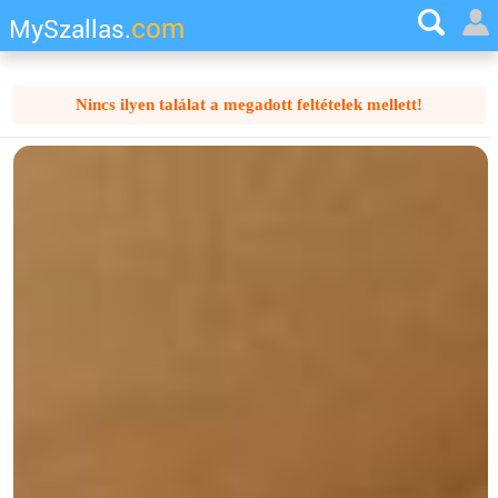
com
MySzallas.
Nincs ilyen találat a megadott feltételek mellett!