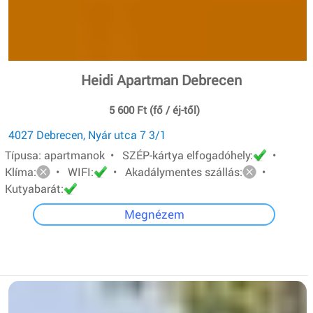
Heidi Apartman Debrecen
5 600 Ft (fő / éj-től)
4027 Debrecen, Nyár utca 7 3/1
Típusa: apartmanok • SZÉP-kártya elfogadóhely:
•
Klíma:
• WIFI:
• Akadálymentes szállás:
•
Kutyabarát:
Megnézem