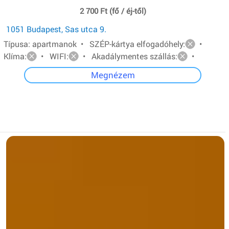
2 700 Ft (fő / éj-től)
1051 Budapest, Sas utca 9.
Típusa: apartmanok • SZÉP-kártya elfogadóhely:
•
Klíma:
• WIFI:
• Akadálymentes szállás:
•
Megnézem