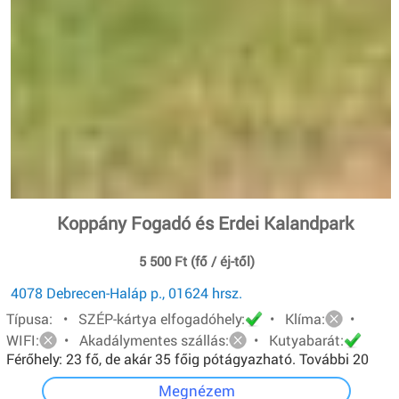
Koppány Fogadó és Erdei Kalandpark
5 500 Ft (fő / éj-től)
4078 Debrecen-Haláp p., 01624 hrsz.
Típusa: • SZÉP-kártya elfogadóhely:
• Klíma:
•
WIFI:
• Akadálymentes szállás:
• Kutyabarát:
Férőhely: 23 fő, de akár 35 főig pótágyazható. További 20
főt pedig sátorban tudunk elhelyezni.
Megnézem