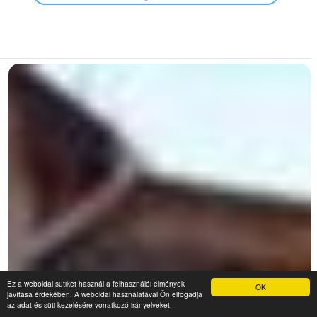
Ez a weboldal sütiket használ a felhasználói élmények
OK
javítása érdekében. A weboldal használatával Ön elfogadja
az adat és süti kezelésére vonatkozó irányelveket.