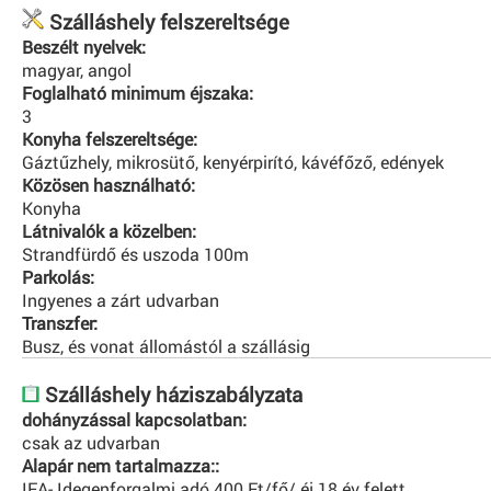
Szálláshely felszereltsége
Beszélt nyelvek:
magyar, angol
Foglalható minimum éjszaka:
3
Konyha felszereltsége:
Gáztűzhely, mikrosütő, kenyérpirító, kávéfőző, edények
Közösen használható:
Konyha
Látnivalók a közelben:
Strandfürdő és uszoda 100m
Parkolás:
Ingyenes a zárt udvarban
Transzfer:
Busz, és vonat állomástól a szállásig
Szálláshely háziszabályzata
dohányzással kapcsolatban:
csak az udvarban
Alapár nem tartalmazza::
IFA- Idegenforgalmi adó 400 Ft/fő/ éj 18 év felett