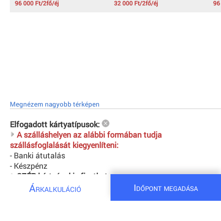
96 000 Ft/2fő/éj
32 000 Ft/2fő/éj
96
Megnézem nagyobb térképen
Elfogadott kártyatípusok:
A szálláshelyen az alábbi formában tudja
szállásfoglalását kiegyenlíteni:
- Banki átutalás
- Készpénz
SZÉP-kártyával is fizethet:
NINCS
Árkalkuláció
Időpont megadása