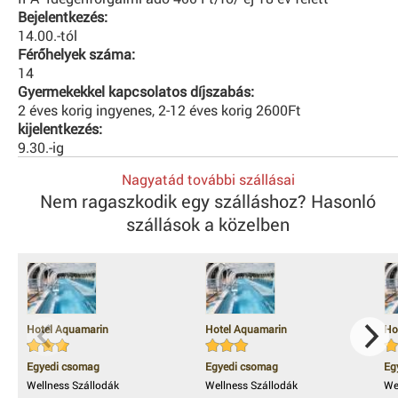
Bejelentkezés:
14.00.-tól
Férőhelyek száma:
14
Gyermekekkel kapcsolatos díjszabás:
2 éves korig ingyenes, 2-12 éves korig 2600Ft
kijelentkezés:
9.30.-ig
Nagyatád további szállásai
Nem ragaszkodik egy szálláshoz? Hasonló
szállások a közelben
Hotel Aquamarin
Hotel Aquamarin
Ho
Egyedi csomag
Egyedi csomag
Eg
Wellness Szállodák
Wellness Szállodák
We