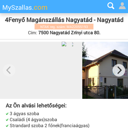
com
MySzallas.
4Fenyő Magánszállás Nagyatád - Nagyatád
NTAK reg. szám: MA22055193
Cím:
7500 Nagyatád Zrínyi utca 80.
Az Ön alvási lehetőségei:
3 ágyas szoba
Családi (4 ágyas)szoba
Strandard szoba 2 főnek(franciaágyas)