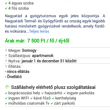
4 ágyas szoba
4 fős szoba
Nagyatád a gyógyturizmus egyik jeles központja. A
Nagyatádi Termál- és Gyógyfürdő az ország egyik legjobb
hatású minősített gyógyvizével rendelkezik, amely fürdő-
és ivókúrára...
Teljes leírás
7 500 Ft / fő / éj-től
Árak már:
Megye:
Somogy
Szállástípus:
apartmanok
Nyitva:
január 1 és december 31 között
Ellátás:
- nincs ellátás
- Önellátó
Szálláshely elérhető plusz szolgáltatásai
bográcsozási hely
hajszárító
ingyen parkolás
ingyen WIFI
kávé főző
kerthelyiség
műholdas csatornák Tv
zárt parkoló