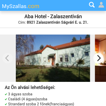
com
MySzallas.
Aba Hotel - Zalaszentiván
Cím:
8921 Zalaszentiván Ságvári E. u. 21.
Az Ön alvási lehetőségei:
3 ágyas szoba
Családi (4 ágyas)szoba
Strandard szoba 2 főnek(franciaágyas)