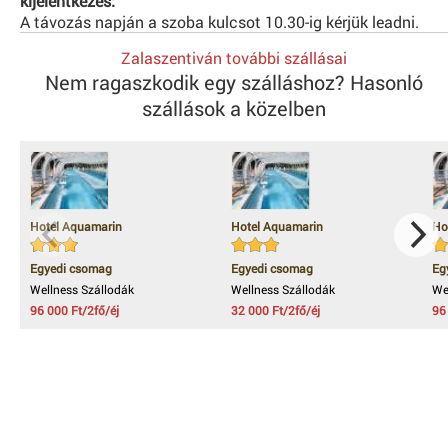
kijelentkezés:
A távozás napján a szoba kulcsot 10.30-ig kérjük leadni.
Zalaszentiván további szállásai
Nem ragaszkodik egy szálláshoz? Hasonló
szállások a közelben
Hotel Aquamarin
Hotel Aquamarin
Ho
Egyedi csomag
Egyedi csomag
Eg
Wellness Szállodák
Wellness Szállodák
We
96 000 Ft/2fő/éj
32 000 Ft/2fő/éj
96