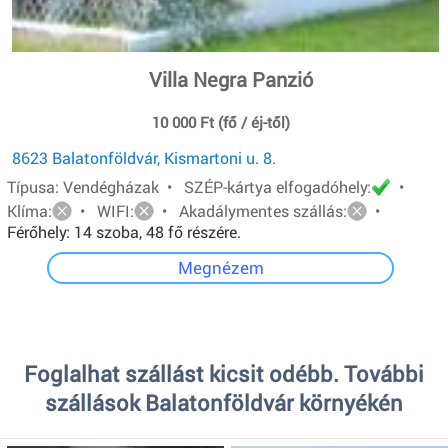
Villa Negra Panzió
10 000 Ft (fő / éj-től)
8623 Balatonföldvár, Kismartoni u. 8.
Típusa: Vendégházak • SZÉP-kártya elfogadóhely:
•
Klíma:
• WIFI:
• Akadálymentes szállás:
•
Férőhely: 14 szoba, 48 fő részére.
Megnézem
Foglalhat szállást kicsit odébb. További
szállások Balatonföldvár környékén