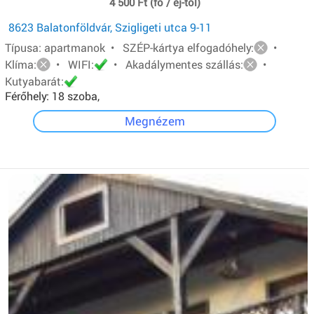
4 500 Ft (fő / éj-től)
8623 Balatonföldvár, Szigligeti utca 9-11
Típusa: apartmanok • SZÉP-kártya elfogadóhely:
•
Klíma:
• WIFI:
• Akadálymentes szállás:
•
Kutyabarát:
Férőhely: 18 szoba,
Megnézem