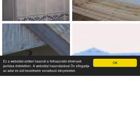
Ez a weboldal sütiket használ a felhasználói élmények
OK
javítása érdekében. A weboldal használatával Ön elfogadja
az adat és süti kezelésére vonatkozó irányelveket.
Gréti nyaraló
Szili Vendégház
35 000 Ft (fő / éj-től)
5 000 Ft (fő / éj-től)
8624 Balatonszárszó,
8621 Zamárdi, Bácskai utca
Kisfaludy utca 12
20