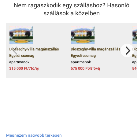
Nem ragaszkodik egy szálláshoz? Hasonló
szállások a közelben
Dioszeghy-Villa magánszállás
Dioszeghy-Villa magánszállás
Di
Egyedi csomag
Egyedi csomag
Eg
apartmanok
apartmanok
ap
315 000 Ft/7fő/éj
675 000 Ft/8fő/éj
54
Megnézem nagyobb térképen