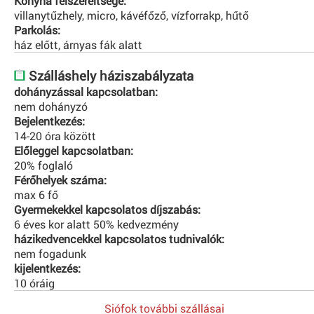
Konyha felszereltsége:
villanytűzhely, micro, kávéfőző, vízforrakp, hűtő
Parkolás:
ház előtt, árnyas fák alatt
Szálláshely háziszabályzata
dohányzással kapcsolatban:
nem dohányzó
Bejelentkezés:
14-20 óra között
Előleggel kapcsolatban:
20% foglaló
Férőhelyek száma:
max 6 fő
Gyermekekkel kapcsolatos díjszabás:
6 éves kor alatt 50% kedvezmény
házikedvencekkel kapcsolatos tudnivalók:
nem fogadunk
kijelentkezés:
10 óráig
Siófok további szállásai