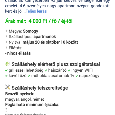
családias környezetben várjuk kedves vendégeinket.egy
emeleti 4-6 személyes nagy apartman szépen gondozott
kert és jól...
Teljes leírás
4 000 Ft / fő / éj-től
Árak már:
Megye:
Somogy
Szállástípus:
apartmanok
Nyitva:
május 20 és október 10 között
Ellátás:
- nincs ellátás
Szálláshely elérhető plusz szolgáltatásai
grillezési lehetőség
hajszárító
ingyen WIFI
kávé főző
műholdas csatornák Tv
napozóágy
Szálláshely felszereltsége
Beszélt nyelvek:
magyar, angol, német
Foglalható minimum éjszaka:
3