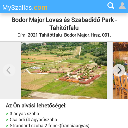
com
MySzallas.
Bodor Major Lovas és Szabadidő Park -
Tahitótfalu
Cím:
2021 Tahitótfalu Bodor Major, Hrsz. 091.
Az Ön alvási lehetőségei:
3 ágyas szoba
Családi (4 ágyas)szoba
Strandard szoba 2 főnek(franciaágyas)