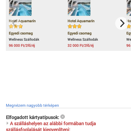
Hotel Aquamarin
Hotel Aquamarin
Ho
Egyedi csomag
Egyedi csomag
Eg
Wellness Szállodák
Wellness Szállodák
We
96 000 Ft/2fő/éj
32 000 Ft/2fő/éj
96
Megnézem nagyobb térképen
Elfogadott kártyatípusok:
A szálláshelyen az alábbi formában tudja
szállásfoglalását kiegyenlíteni: