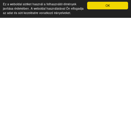
Ez a weboldal sütiket használ a felhasználói élmények
OK
javítása érdekében. A weboldal használatával Ön elfogadja
az adat és süti kezelésére vonatkozó irányelveket.
Yellow Apartment
6 500 Ft (fő / éj-től)
9740 Bük-Bükfürdő p., Tulipán utca 1.
Típusa: apartmanok • SZÉP-kártya elfogadóhely:
•
Klíma:
• WIFI:
• Akadálymentes szállás:
•
Férőhely: 1-2-3
Megnézem