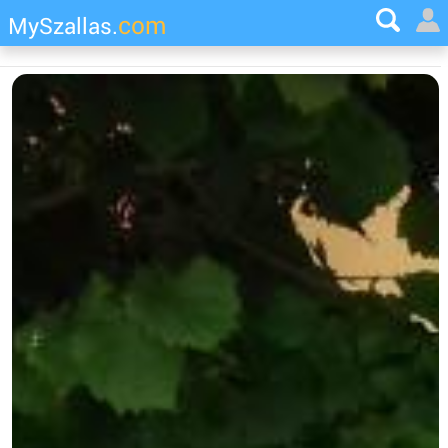
com
MySzallas.