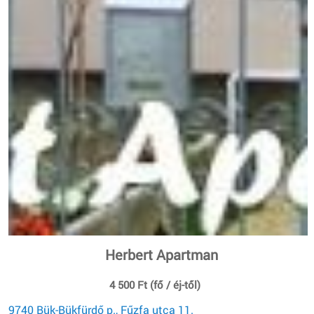
Herbert Apartman
4 500 Ft (fő / éj-től)
9740 Bük-Bükfürdő p., Fűzfa utca 11.