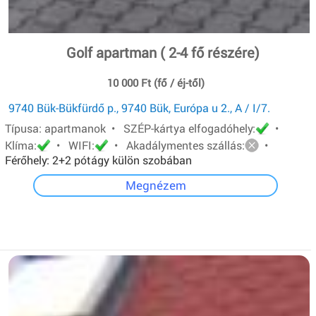
Golf apartman ( 2-4 fő részére)
10 000 Ft (fő / éj-től)
9740 Bük-Bükfürdő p., 9740 Bük, Európa u 2., A / I/7.
Típusa: apartmanok • SZÉP-kártya elfogadóhely:
•
Klíma:
• WIFI:
• Akadálymentes szállás:
•
Férőhely: 2+2 pótágy külön szobában
Megnézem