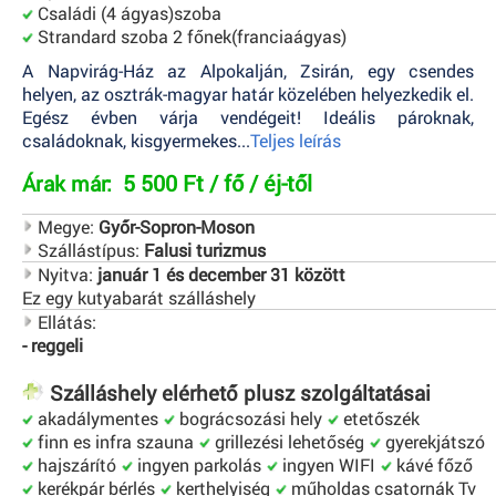
Családi (4 ágyas)szoba
Strandard szoba 2 főnek(franciaágyas)
A Napvirág-Ház az Alpokalján, Zsirán, egy csendes
helyen, az osztrák-magyar határ közelében helyezkedik el.
Egész évben várja vendégeit! Ideális pároknak,
családoknak, kisgyermekes...
Teljes leírás
5 500 Ft / fő / éj-től
Árak már:
Megye:
Győr-Sopron-Moson
Szállástípus:
Falusi turizmus
Nyitva:
január 1 és december 31 között
Ez egy kutyabarát szálláshely
Ellátás:
- reggeli
Szálláshely elérhető plusz szolgáltatásai
akadálymentes
bográcsozási hely
etetőszék
finn es infra szauna
grillezési lehetőség
gyerekjátszó
hajszárító
ingyen parkolás
ingyen WIFI
kávé főző
kerékpár bérlés
kerthelyiség
műholdas csatornák Tv