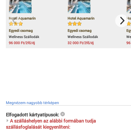
Hotel Aquamarin
Hotel Aquamarin
Ho
Egyedi csomag
Egyedi csomag
Eg
Wellness Szállodák
Wellness Szállodák
We
96 000 Ft/2fő/éj
32 000 Ft/2fő/éj
96
Megnézem nagyobb térképen
Elfogadott kártyatípusok:
A szálláshelyen az alábbi formában tudja
szállásfoglalását kiegyenlíteni: