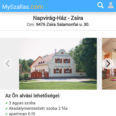
com
MySzallas.
Napvirág-Ház - Zsira
Cím:
9476 Zsira Salamonfai u. 30.
Az Ön alvási lehetőségei:
3 ágyas szoba
Akadálymentesített szoba 2 fős
apartman 6 fő