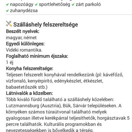
napozóágy
sportlehetőség
zárt parkoló
zuhanydézsa
Szálláshely felszereltsége
Beszélt nyelvek:
magyar, német
Egyedi különleges:
Vidéki romantika.
Foglalható minimum éjszaka:
1 éj
Konyha felszereltsége:
Teljesen felszerelt konyhával rendelkezünk (pl: kávéfőző,
vízforraló, kenyérpirító, edénykészlet, étkészlet,
babaetetőszék stb.)
Látnivalók a közelben:
Több kiváló fürdő található a szálláshely közelében:
Lutzmannsburg (Ausztria), Bük, Sárvár településeken. A
környéken számos túraútvonal található melyek
gyalogosan illetve kerékpárral teljesíthetők, horgásztavak 5
percre találhatók. Kulturális programokban és
nevezetességekben is bővelkedik a térség.