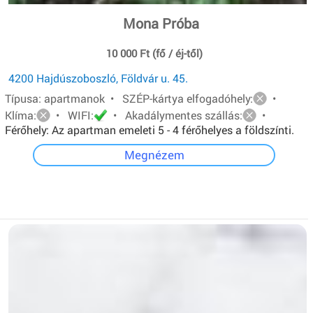
Mona Próba
10 000 Ft (fő / éj-től)
4200 Hajdúszoboszló, Földvár u. 45.
Típusa: apartmanok • SZÉP-kártya elfogadóhely:
•
Klíma:
• WIFI:
• Akadálymentes szállás:
•
Férőhely: Az apartman emeleti 5 - 4 férőhelyes a földszínti.
Mindkét apartmanban van: egy - egy franciaágy és két ill.
Megnézem
három egyszemélyes ágy.