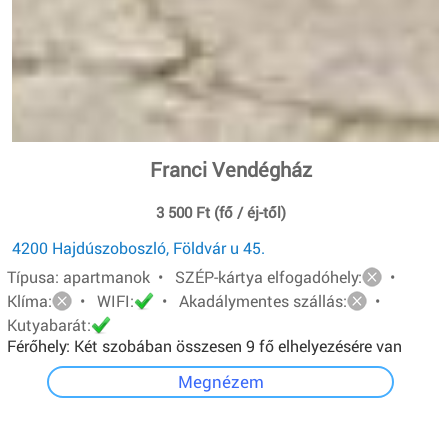
Franci Vendégház
3 500 Ft (fő / éj-től)
4200 Hajdúszoboszló, Földvár u 45.
Típusa: apartmanok • SZÉP-kártya elfogadóhely:
•
Klíma:
• WIFI:
• Akadálymentes szállás:
•
Kutyabarát:
Férőhely: Két szobában összesen 9 fő elhelyezésére van
lehetőség.A földszinti apartman 4 férőhelyes, egyszerű
Megnézem
felszereltségű. Emeleti apartman 5 férőhelyes, teljesen
felszerelt konyha, lcd tv, hűtő, mikró.