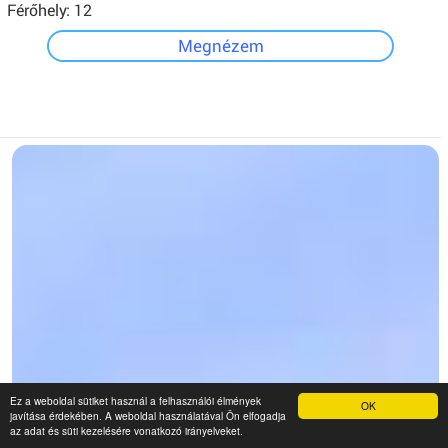
Férőhely: 12
Megnézem
Ez a weboldal sütiket használ a felhasználói élmények
OK
javítása érdekében. A weboldal használatával Ön elfogadja
az adat és süti kezelésére vonatkozó irányelveket.