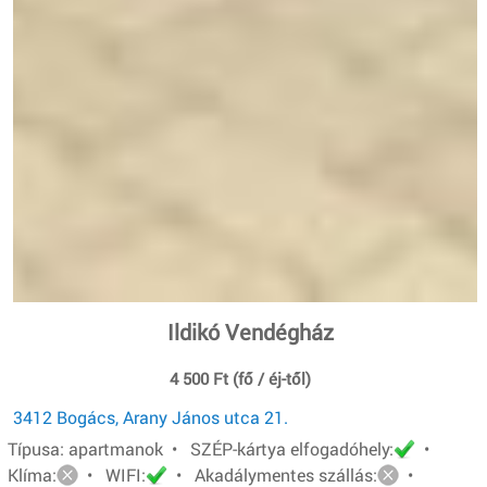
Ildikó Vendégház
4 500 Ft (fő / éj-től)
3412 Bogács, Arany János utca 21.
Típusa: apartmanok • SZÉP-kártya elfogadóhely:
•
Klíma:
• WIFI:
• Akadálymentes szállás:
•