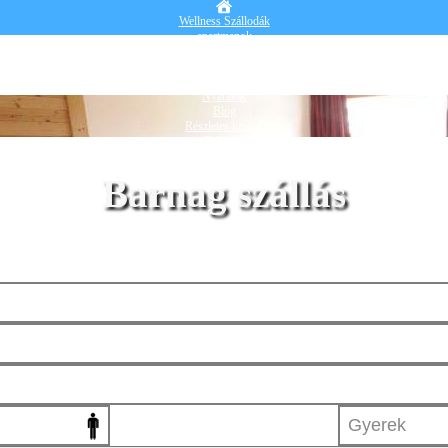
Wellness Szállodák
apartmanok
Vendégházak
Hotelek
Falusi turizmus
Nyaralók
Blog
Részletes kereső
Belépek
Barnag szállás