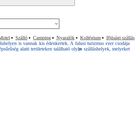
Motel
▪
Szálló
▪
Camping
▪
Nyaralók
▪
Kollégium
▪
Ifjúsági szállás
luhelyen is vannak kis édenkertek. A falusi turizmus ezer csodája
>
psűrűség alatti területeken található olyan szálláshelyek, melyeket