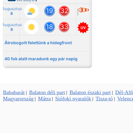
Bababarát
Balaton déli part
Balaton északi part
Dél-Alf
|
|
|
Magyarország
Mátra
Siófoki nyaralók
Tisza-tó
Velence
|
|
|
|