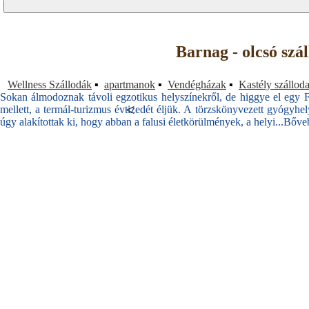
Barnag - olcsó szá
Wellness Szállodák
▪
apartmanok
▪
Vendégházak
▪
Kastély szállod
Sokan álmodoznak távoli egzotikus helyszínekről, de higgye el egy Fa
<
mellett, a termál-turizmus évtizedét éljük. A törzskönyvezett gyógyhely
úgy alakítottak ki, hogy abban a falusi életkörülmények, a helyi...
Bőve