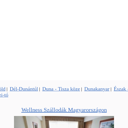
öld
Dél-Dunántúl
Duna - Tisza köze
Dunakanyar
Észak 
|
|
|
|
i-tó
Wellness Szállodák Magyarországon