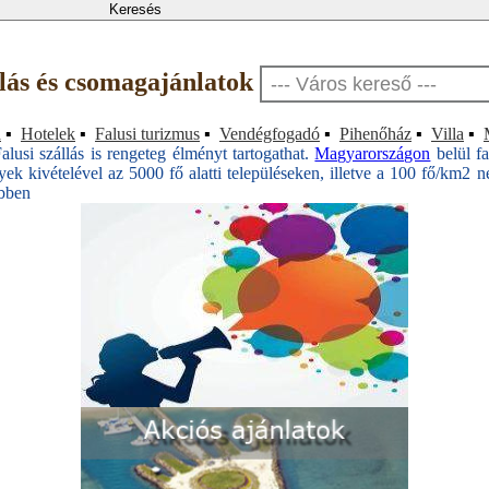
llás és csomagajánlatok
a
▪
Hotelek
▪
Falusi turizmus
▪
Vendégfogadó
▪
Pihenőház
▪
Villa
▪
lusi szállás is rengeteg élményt tartogathat.
Magyarországon
belül fa
ek kivételével az 5000 fő alatti településeken, illetve a 100 fő/km2 né
bben