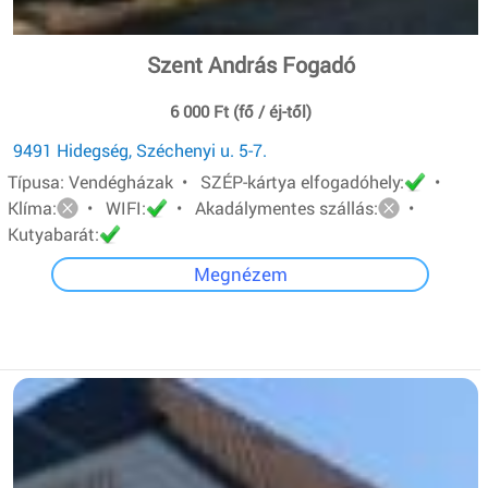
Szent András Fogadó
6 000 Ft (fő / éj-től)
9491 Hidegség, Széchenyi u. 5-7.
Típusa: Vendégházak • SZÉP-kártya elfogadóhely:
•
Klíma:
• WIFI:
• Akadálymentes szállás:
•
Kutyabarát:
Megnézem