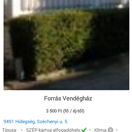
Forrás Vendégház
3 500 Ft (fő / éj-től)
9491 Hidegség, Széchenyi u. 5.
Típusa: • SZÉP-kártya elfogadóhely:
• Klíma:
•