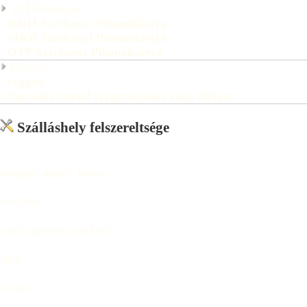
SZÉP-kártyák:
- K&H Széchenyi Pihenőkártya
- MKB Széchenyi Pihenőkártya
- OTP Széchenyi Pihenőkártya
Ellátás:
- reggeli
- Speciális étrend (vegetáriánus vagy diétás)
Szálláshely felszereltsége
magyar, angol, német,
részben
saját ingyenes parkoló
igen
24 órás