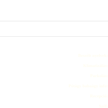
Beszélt nyelvek:
Klímatizálás:
Parkolás:
Pótágy babaágy info:
Recepció:
Széf: