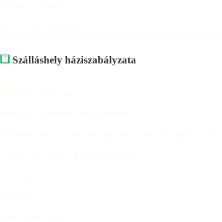
minden szobában
igen, térítés ellenében
Szálláshely háziszabályzata
esetenként szükséges
lehetséges e-mailben vagy telefonon
kisméretű kutya és háti macska térítés mellett hozható a hotelb
Valamennyi szoba NEM DOHÁNYZÓ!
11.00-ig
14.00-tól
Igen, kortól függő