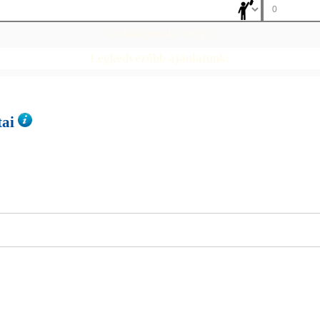
szobatípusok:
Lenyit
Legkedvezőbb ajánlatunk:
tai