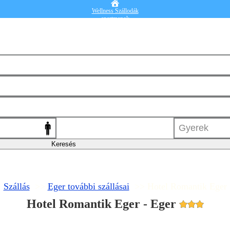
Wellness Szállodák
apartmanok
Vendégházak
Hotelek
Falusi turizmus
Nyaralók
Blog
Részletes kereső
Belépek
Szállás
>>
Eger további szállásai
>> Hotel Romantik Eger
Hotel Romantik Eger - Eger