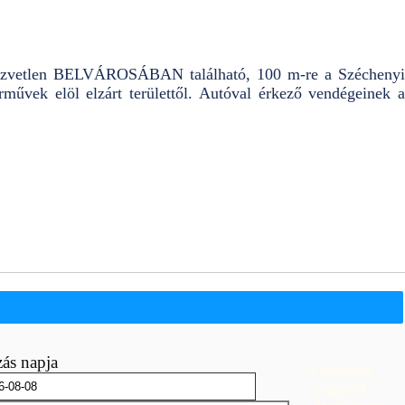
 közvetlen BELVÁROSÁBAN található, 100 m-re a Széchenyi
árművek elöl elzárt területtől. Autóval érkező vendégeinek a
ás napja
A szobaár
reggelit