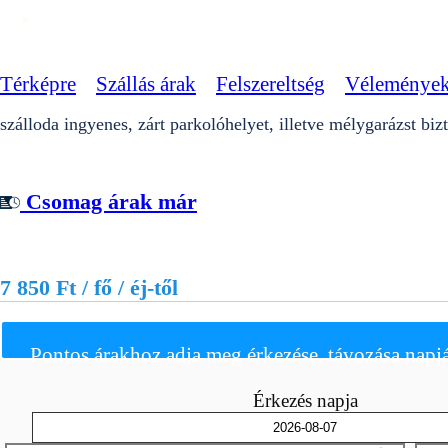
Térképre
Szállás árak
Felszereltség
Véleménye
szálloda ingyenes, zárt parkolóhelyet, illetve mélygarázst bizt
Csomag árak már
7 850 Ft / fő / éj-től
Pontos árakhoz adja meg érkezése, távozása napjá
Érkezés napja