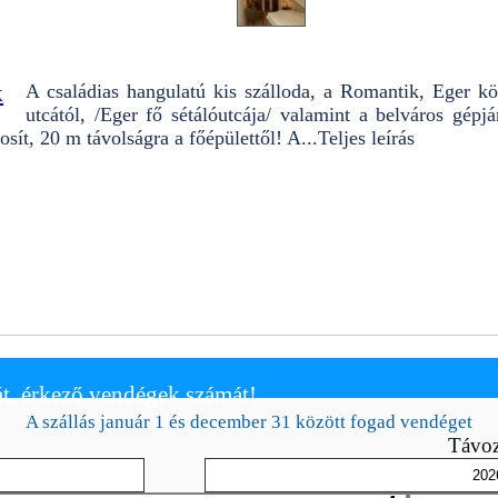
k
A családias hangulatú kis szálloda, a Romantik, Eger
utcától, /Eger fő sétálóutcája/ valamint a belváros gépj
osít, 20 m távolságra a főépülettől! A...
Teljes leírás
t, érkező vendégek számát!
A szállás január 1 és december 31 között fogad vendéget
Távoz