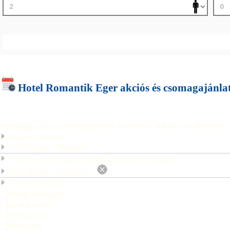
Hotel Romantik Eger akciós és csomagajánla
Jelenleg nincs csomagajánlat rendelve ehhez a szálláshoz!
Megye:
Heves
Szállástípus:
Hotelek
Nyitva tartás:
egész évben, 24 órás recepció.
Kutyabarát szálláshely:
Fizetési módok:
- Banki átutalás
- Bankkártya
- Hitelkártya
- Készpénz