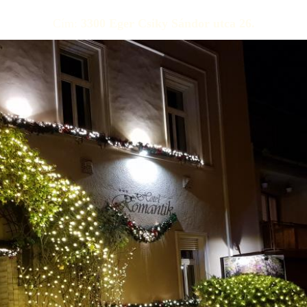
Pontos árak, foglalható szobák
Cím:
3300 Eger Csiky Sándor utca 26.