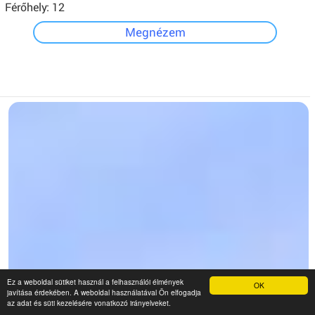
Férőhely: 12
Megnézem
Ez a weboldal sütiket használ a felhasználói élmények
OK
javítása érdekében. A weboldal használatával Ön elfogadja
az adat és süti kezelésére vonatkozó irányelveket.