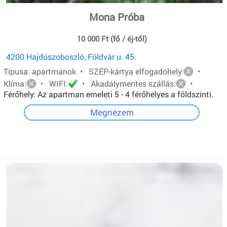
Mona Próba
10 000 Ft (fő / éj-től)
4200 Hajdúszoboszló, Földvár u. 45.
Típusa: apartmanok • SZÉP-kártya elfogadóhely:
•
Klíma:
• WIFI:
• Akadálymentes szállás:
•
Férőhely: Az apartman emeleti 5 - 4 férőhelyes a földszínti.
Mindkét apartmanban van: egy - egy franciaágy és két ill.
Megnézem
három egyszemélyes ágy.