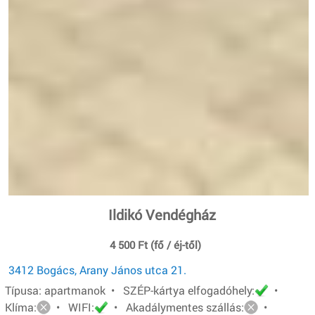
Ildikó Vendégház
4 500 Ft (fő / éj-től)
3412 Bogács, Arany János utca 21.
Típusa: apartmanok • SZÉP-kártya elfogadóhely:
•
Klíma:
• WIFI:
• Akadálymentes szállás:
•