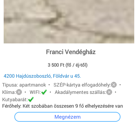
Franci Vendégház
3 500 Ft (fő / éj-től)
4200 Hajdúszoboszló, Földvár u 45.
Típusa: apartmanok • SZÉP-kártya elfogadóhely:
•
Klíma:
• WIFI:
• Akadálymentes szállás:
•
Kutyabarát:
Férőhely: Két szobában összesen 9 fő elhelyezésére van
lehetőség.A földszinti apartman 4 férőhelyes, egyszerű
Megnézem
felszereltségű. Emeleti apartman 5 férőhelyes, teljesen
felszerelt konyha, lcd tv, hűtő, mikró.