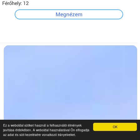
Férőhely: 12
Megnézem
Ez a weboldal sütiket használ a felhasználói élmények
OK
javítása érdekében. A weboldal használatával Ön elfogadja
az adat és süti kezelésére vonatkozó irányelveket.