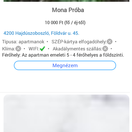
Mona Próba
10 000 Ft (fő / éj-től)
4200 Hajdúszoboszló, Földvár u. 45.
Típusa: apartmanok • SZÉP-kártya elfogadóhely:
•
Klíma:
• WIFI:
• Akadálymentes szállás:
•
Férőhely: Az apartman emeleti 5 - 4 férőhelyes a földszínti.
Mindkét apartmanban van: egy - egy franciaágy és két ill.
Megnézem
három egyszemélyes ágy.