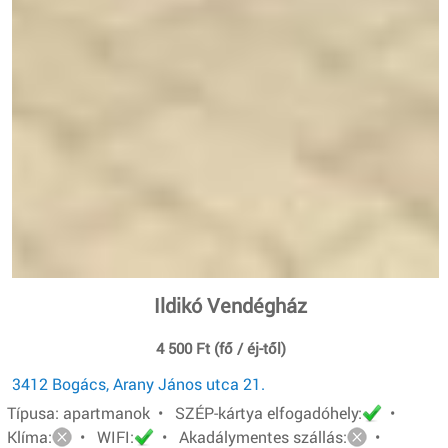
Ildikó Vendégház
4 500 Ft (fő / éj-től)
3412 Bogács, Arany János utca 21.
Típusa: apartmanok • SZÉP-kártya elfogadóhely:
•
Klíma:
• WIFI:
• Akadálymentes szállás:
•