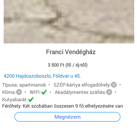
Franci Vendégház
3 500 Ft (fő / éj-től)
4200 Hajdúszoboszló, Földvár u 45.
Típusa: apartmanok • SZÉP-kártya elfogadóhely:
•
Klíma:
• WIFI:
• Akadálymentes szállás:
•
Kutyabarát:
Férőhely: Két szobában összesen 9 fő elhelyezésére van
lehetőség.A földszinti apartman 4 férőhelyes, egyszerű
Megnézem
felszereltségű. Emeleti apartman 5 férőhelyes, teljesen
felszerelt konyha, lcd tv, hűtő, mikró.