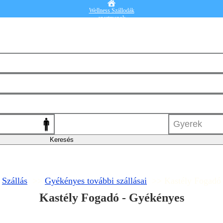
Wellness Szállodák
apartmanok
Vendégházak
Hotelek
Falusi turizmus
Nyaralók
Blog
Részletes kereső
Belépek
Szállás
>>
Gyékényes további szállásai
>> Kastély Fogadó
Kastély Fogadó - Gyékényes