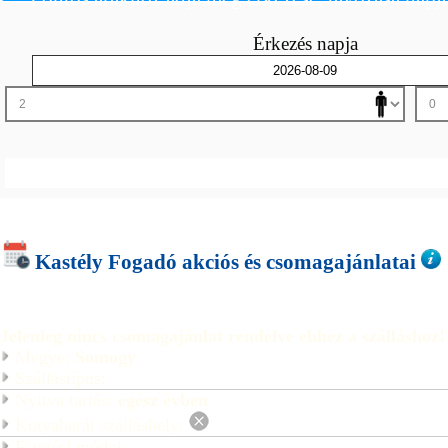
Érkezés napja
Kastély Fogadó akciós és csomagajánlatai
Jelenleg nincs csomagajánlat rendelve ehhez a szálláshoz!
Megye:
Somogy
Szállástípus:
Nyitva tartás:
egész évben
Kutyabarát szálláshely:
Fizetési módok: