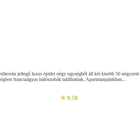
editerrán jellegű luxus épület négy egységből áll két kisebb 50 négyzet
ségben franciaágyas hálószobák találhatóak. Apartmanjainkban...
9.50