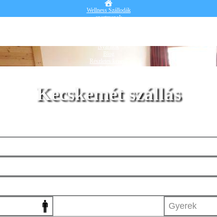
Wellness Szállodák
apartmanok
Vendégházak
Hotelek
Falusi turizmus
Nyaralók
Blog
Részletes kereső
Belépek
Kecskemét szállás