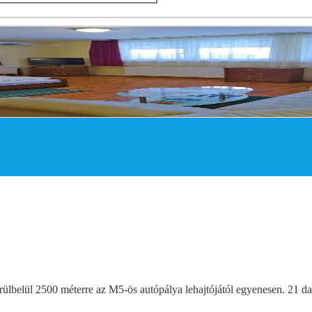
örülbelül 2500 méterre az M5-ös autópálya lehajtójától egyenesen. 21 da