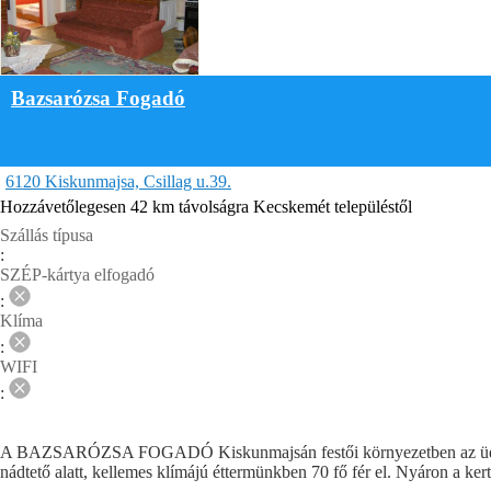
Bazsarózsa Fogadó
6120 Kiskunmajsa, Csillag u.39.
Hozzávetőlegesen 42 km távolságra Kecskemét településtől
Szállás típusa
:
SZÉP-kártya elfogadó
:
Klíma
:
WIFI
:
A BAZSARÓZSA FOGADÓ Kiskunmajsán festői környezetben az üdülőfalub
nádtető alatt, kellemes klímájú éttermünkben 70 fő fér el. Nyáron a ker