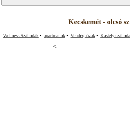
Kecskemét - olcsó s
Wellness Szállodák
▪
apartmanok
▪
Vendégházak
▪
Kastély szállod
<