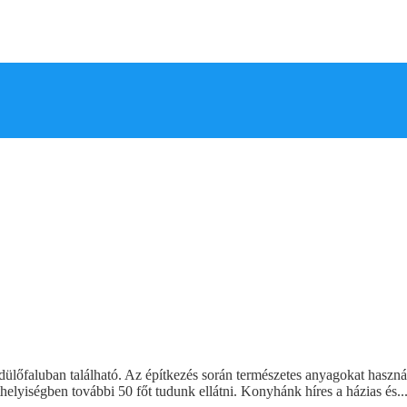
an található. Az építkezés során természetes anyagokat használtunk 
thelyiségben további 50 főt tudunk ellátni. Konyhánk híres a házias és..