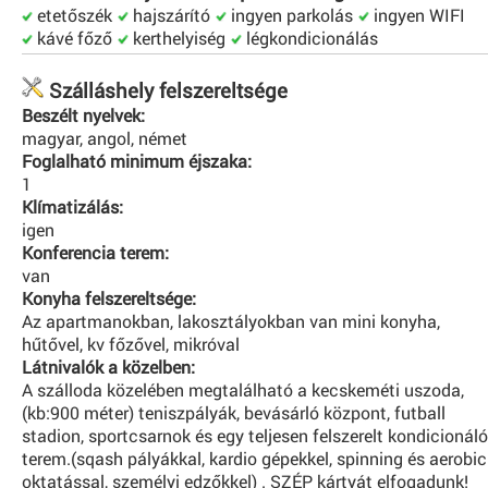
etetőszék
hajszárító
ingyen parkolás
ingyen WIFI
kávé főző
kerthelyiség
légkondicionálás
Szálláshely felszereltsége
Beszélt nyelvek:
magyar, angol, német
Foglalható minimum éjszaka:
1
Klímatizálás:
igen
Konferencia terem:
van
Konyha felszereltsége:
Az apartmanokban, lakosztályokban van mini konyha,
hűtővel, kv főzővel, mikróval
Látnivalók a közelben:
A szálloda közelében megtalálható a kecskeméti uszoda,
(kb:900 méter) teniszpályák, bevásárló központ, futball
stadion, sportcsarnok és egy teljesen felszerelt kondicionáló
terem.(sqash pályákkal, kardio gépekkel, spinning és aerobic
oktatással, személyi edzőkkel) . SZÉP kártyát elfogadunk!