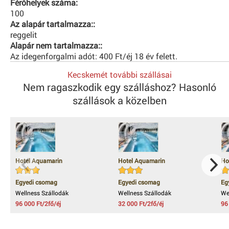
Férőhelyek száma:
100
Az alapár tartalmazza::
reggelit
Alapár nem tartalmazza::
Az idegenforgalmi adót: 400 Ft/éj 18 év felett.
Kecskemét további szállásai
Nem ragaszkodik egy szálláshoz? Hasonló
szállások a közelben
Hotel Aquamarin
Hotel Aquamarin
Ho
Egyedi csomag
Egyedi csomag
Eg
Wellness Szállodák
Wellness Szállodák
We
96 000 Ft/2fő/éj
32 000 Ft/2fő/éj
96