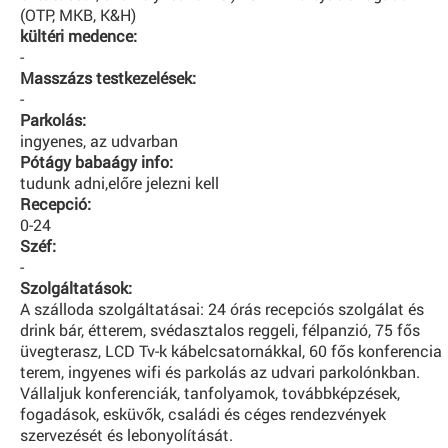
(OTP, MKB, K&H)
kültéri medence:
-
Masszázs testkezelések:
-
Parkolás:
ingyenes, az udvarban
Pótágy babaágy info:
tudunk adni,előre jelezni kell
Recepció:
0-24
Széf:
-
Szolgáltatások:
A szálloda szolgáltatásai: 24 órás recepciós szolgálat és
drink bár, étterem, svédasztalos reggeli, félpanzió, 75 fős
üvegterasz, LCD Tv-k kábelcsatornákkal, 60 fős konferencia
terem, ingyenes wifi és parkolás az udvari parkolónkban.
Vállaljuk konferenciák, tanfolyamok, továbbképzések,
fogadások, esküvők, családi és céges rendezvények
szervezését és lebonyolítását.