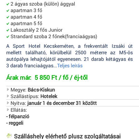
2 ágyas szoba (külön) ággyal
apartman 3 fő
apartman 4 fő
apartman 5 fő
Lakosztály 2 fős Junior
Strandard szoba 2 főnek(franciaágyas)
A Sport Hotel Kecskeméten, a frekventált Izsáki út
mellett található, körülbelül 2500 méterre az M5-ös
autópálya lehajtójától egyenesen. 21 darab kétágyas és
3 darab franciaágyas...
Teljes leírás
5 850 Ft / fő / éj-től
Árak már:
Megye:
Bács-Kiskun
Szállástípus:
Hotelek
Nyitva:
január 1 és december 31 között
Ellátás:
- félpanzió
- reggeli
Szálláshely elérhető plusz szolgáltatásai